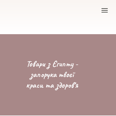
Товари з Єгипту -
запорука твоєї
краси та здоров'я