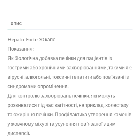
ОПИС
Hepato-Forte 30 капс
Показання:
Як біологічна добавка печінки для пацієнтів із
гострими або хронічними захворюваннями, такими як:
вірусні, алкогольні, токсичні гепатити або пов´язані із
синдромами опромінення.
Для контролю захворювань печінки, які можуть
розвиватися під час вагітності, наприклад, холестазу
та ожиріння печінки. Профілактика утворення каменів
у жовчному міхурі та усунення пов´язаної з цим
диспепсії.