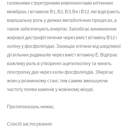
головними структурними компонентами клітинних
мембран, і вітамінів В1, В2, В3, В6 і В12, які відіграють
вирішальну роль у деяких метаболічних процесах, а
також забезпечують енергію. Запобігає виникненню
жирової дистрофії печінки через вміст вітаміну В12 і
холіну у фосфоліпідах. Захищає клітини від шкідливої
дії вільних радикалів через вміст вітаміну Е. Відіграє
важливу роль в утворенні ацетилхоліну та чинить
ліпотропну дію через холін фосфоліпідів. Зберігає
жовч у розчинному стані, тим самим зменшуючи
частоту появи каменів у жовчному міхурі.
Протипоказань немає.
Спосіб застосування: