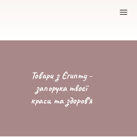
Товари з Єгипту -
запорука твоєї
краси та здоров'я