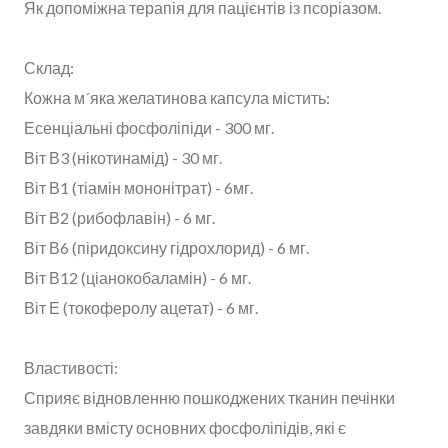
Як допоміжна терапія для пацієнтів із псоріазом.
Склад:
Кожна м´яка желатинова капсула містить:
Есенціальні фосфоліпіди - 300 мг.
Віт В3 (нікотинамід) - 30 мг.
Віт В1 (тіамін мононітрат) - 6мг.
Віт В2 (рибофлавін) - 6 мг.
Віт В6 (піридоксину гідрохлорид) - 6 мг.
Віт В12 (ціанокобаламін) - 6 мг.
Віт Е (токоферолу ацетат) - 6 мг.
Властивості:
Сприяє відновленню пошкоджених тканин печінки
завдяки вмісту основних фосфоліпідів, які є