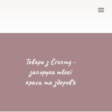
Товари з Єгипту -
запорука твоєї
краси та здоров'я