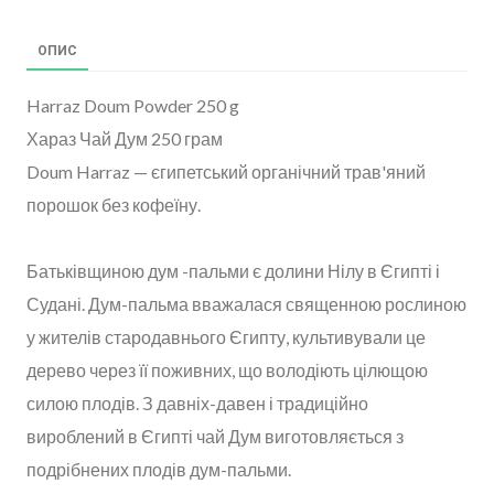
ОПИС
Harraz Doum Powder 250 g
Хараз Чай Дум 250 грам
Doum Harraz — єгипетський органічний трав'яний
порошок без кофеїну.
Батьківщиною дум -пальми є долини Нілу в Єгипті і
Судані. Дум-пальма вважалася священною рослиною
у жителів стародавнього Єгипту, культивували це
дерево через її поживних, що володіють цілющою
силою плодів. З давніх-давен і традиційно
вироблений в Єгипті чай Дум виготовляється з
подрібнених плодів дум-пальми.