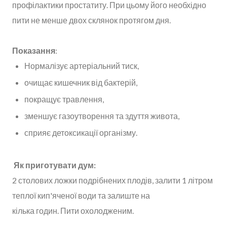
профілактики простатиту. При цьому його необхідно
пити не менше двох склянок протягом дня.
Показання
:
Нормалізує артеріальний тиск,
очищає кишечник від бактерій,
покращує травлення,
зменшує газоутворення та здуття живота,
сприяє детоксикації організму.
Як приготувати дум:
2 столових ложки подрібнених плодів, залити 1 літром
теплої кип'яченої води та залиште на
кілька годин. Пити охолодженим.