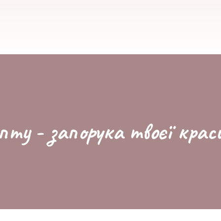
пту - запорука твоєї крас