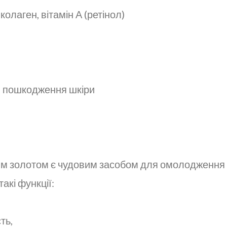
колаген, вітамін А (ретінол)
и пошкодження шкіри
ним золотом є чудовим засобом для омолодження 
акі функції:
ть,