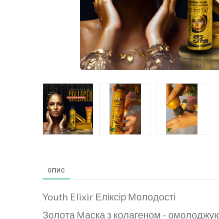
ОПИС
Youth Elixir Еліксір Молодості
Золота Маска з колагеном - омолоджу