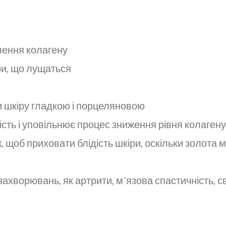
лення колагену
ри, що лущаться
 шкіру гладкою і порцеляновою
ість і уповільнює процес зниження рівня колагену 
ж, щоб приховати блідість шкіри, оскільки золота м
ахворювань, як артрити, м´язова спастичність, све