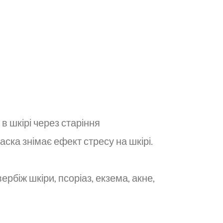
в шкірі через старіння
аска знімає ефект стресу на шкірі.
рбіж шкіри, псоріаз, екзема, акне,