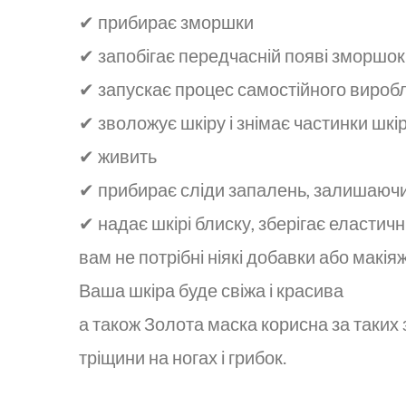
✔ прибирає зморшки
✔ запобігає передчасній появі зморшок
✔ запускає процес самостійного вироб
✔ зволожує шкіру і знімає частинки шкі
✔ живить
✔ прибирає сліди запалень, залишаючи
✔ надає шкірі блиску, зберігає еластичн
вам не потрібні ніякі добавки або макія
Ваша шкіра буде свіжа і красива
а також Золота маска корисна за таких з
тріщини на ногах і грибок.