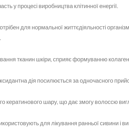
асть у процесі виробництва клітинної енергії.
отрібен для нормальної життєдіяльності організм
.
вання тканин шкіри, сприяє формуванню колагену
оксидантна дія посилюється за одночасного прий
о кератинового шару, що дає змогу волоссю виг
користовують для лікування ранньої сивини і ви