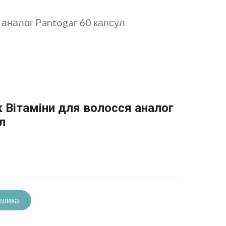
я аналог Pantogar 60 капсул
ік Вітаміни для волосся аналог
л
ошика