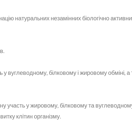
ацію натуральних незамінних біологічно активних
в.
оль у вуглеводному, білковому і жировому обміні, 
ивну участь у жировому, білковому та вуглеводному
витку клітин організму.