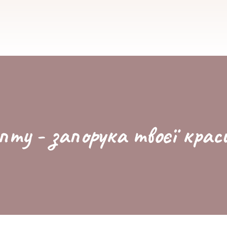
пту - запорука твоєї крас