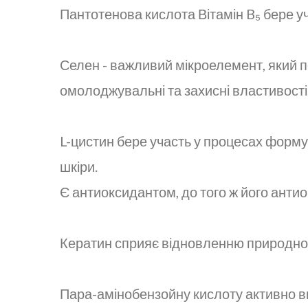
Пантотенова кислота Вітамін B₅ бере уч
Селен - важливий мікроелемент, який п
омолоджувальні та захисні властивості
L-цистин бере участь у процесах форму
шкіри.
Є антиоксидантом, до того ж його анти
Кератин сприяє відновленню природног
Пара-амінобензойну кислоту активно ви