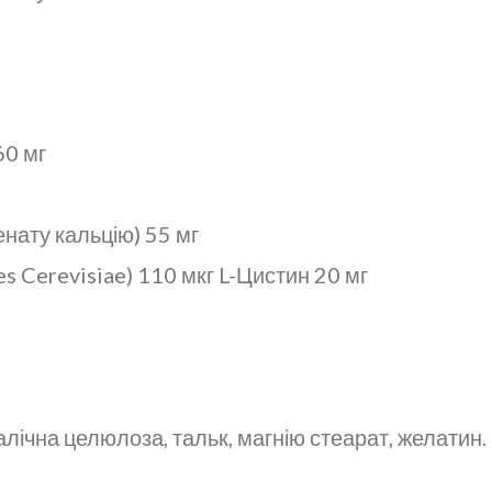
60 мг
енату кальцію) 55 мг
 Cerevisiae) 110 мкг L-Цистин 20 мг
лічна целюлоза, тальк, магнію стеарат, желатин.