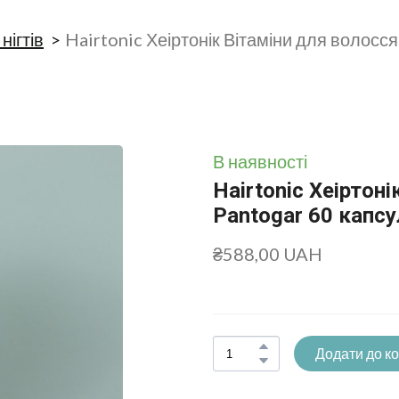
нігтів
Hairtonic Хеіртонік Вітаміни для волосс
В наявності
Hairtonic Хеіртон
Pantogar 60 капсу
₴588,00 UAH
Додати до к