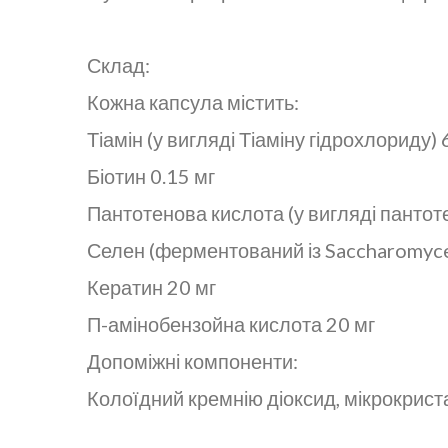
Склад:
Кожна капсула містить:
Тіамін (у вигляді Тіаміну гідрохлориду) 
Біотин 0.15 мг
Пантотенова кислота (у вигляді пантот
Селен (ферментований із Saccharomyces
Кератин 20 мг
П-амінобензойна кислота 20 мг
Допоміжні компоненти:
Колоїдний кремнію діоксид, мікрокриста