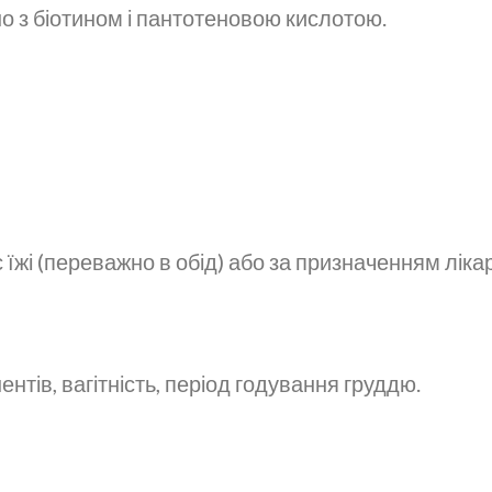
о з біотином і пантотеновою кислотою.
 їжі (переважно в обід) або за призначенням ліка
тів, вагітність, період годування груддю.