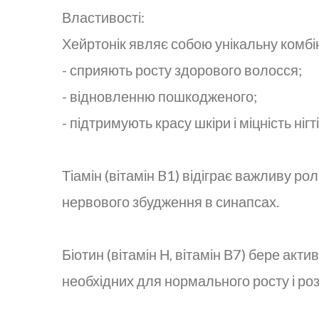
Властивості:
Хейртонік являє собою унікальну комбін
- сприяють росту здорового волосся;
- відновленню пошкодженого;
- підтримують красу шкіри і міцність нігті
Тіамін (вітамін B1) відіграє важливу р
нервового збудження в синапсах.
Біотин (вітамін Н, вітамін В7) бере акт
необхідних для нормального росту і роз