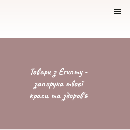
Товари з Єгипту -
запорука твоєї
краси та здоров'я