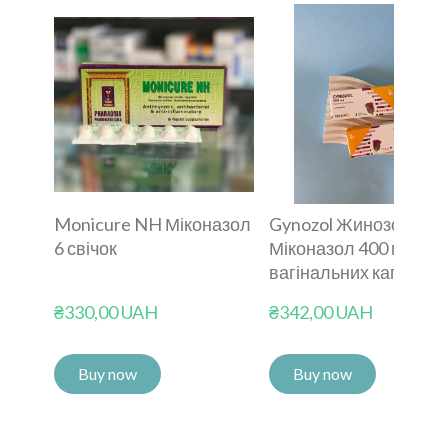
Monicure NH Міконазол
Gynozol Жинозол
6 свічок
Міконазол 400 мл 3
вагінальних капсул
₴330,00 UAH
₴342,00 UAH
Buy now
Buy now