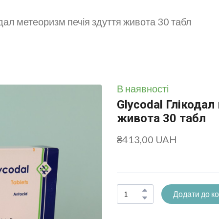
дал метеоризм печія здуття живота 30 табл
В наявності
Glycodal Глікодал
живота 30 табл
₴413,00 UAH
Додати до к