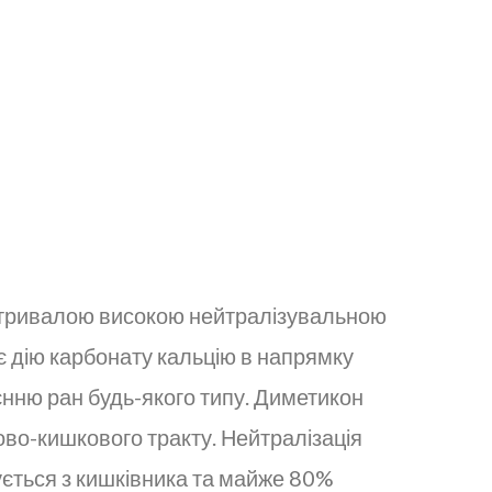
з тривалою високою нейтралізувальною
є дію карбонату кальцію в напрямку
єнню ран будь-якого типу. Диметикон
ово-кишкового тракту. Нейтралізація
ується з кишківника та майже 80%