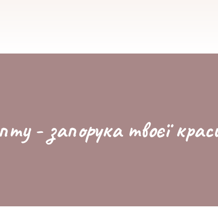
пту - запорука твоєї крас