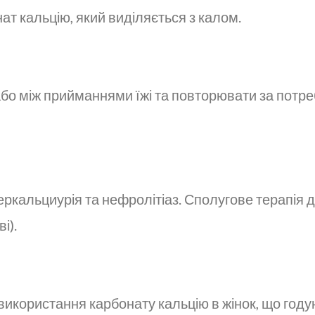
т кальцію, який виділяється з калом.
або між прийманнями їжі та повторювати за потре
перкальциурія та нефролітіаз. Сполугове терапія
і).
икористання карбонату кальцію в жінок, що году