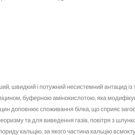
ший, швидкий і потужний несистемний антацид і
 гліцином, буферною амінокислотою, яка модифіку
ліцин доповнює споживання білка, що сприяє заго
еоризму та для виведення газів, повітря з шлунк
лориду кальцію, за якого частина кальцію всмокт