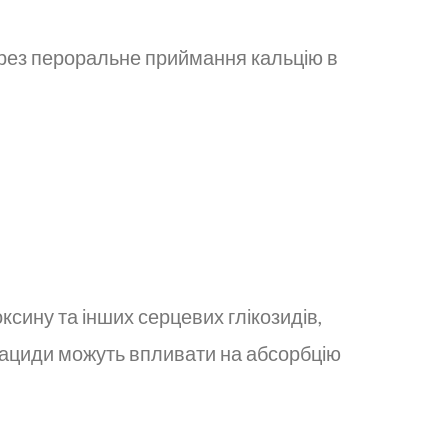
через пероральне приймання кальцію в
ксину та інших серцевих глікозидів,
нтациди можуть впливати на абсорбцію