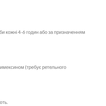
би кожні 4-6 годин або за призначенням
 димексином (требує ретельного
ють.