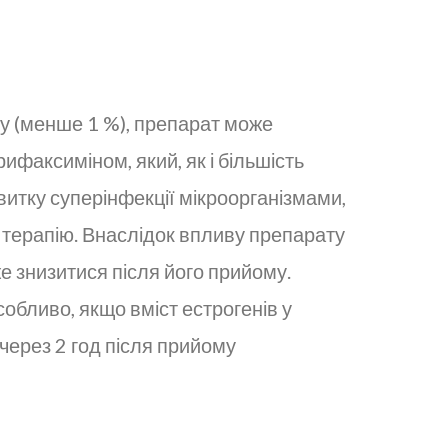
у (менше 1 %), препарат може
факсиміном, який, як і більшість
итку суперінфекції мікроорганізмами,
 терапію. Внаслідок впливу препарату
е знизитися після його прийому.
обливо, якщо вміст естрогенів у
ерез 2 год після прийому