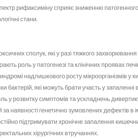
спектр рифаксиміну сприяє зниженню патогенного
огічні стани.
оксичних сполук, які у разі тяжкого захворюванн
рають роль у патогенезі та клінічних проявах печ
индромі надлишкового росту мікроорганізмів у к
ки бактерій, які можуть брати участь у запаленн
роль у розвитку симптомів та ускладнень диверти
й за наявності генетично зумовлених дефектів в і
постійно підтримувати хронічне запалення кишечн
ректальних хірургічних втручаннях.