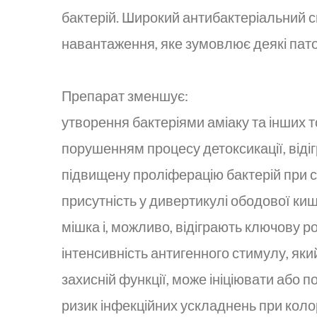
бактерій. Широкий антибактеріальний 
навантаження, яке зумовлює деякі патол
Препарат зменшує:
утворення бактеріями аміаку та інших т
порушенням процесу детоксикації, відіг
підвищену проліферацію бактерій при с
присутність у дивертикулі ободової киш
мішка і, можливо, відіграють ключову 
інтенсивність антигенного стимулу, яки
захисній функції, може ініціювати або 
ризик інфекційних ускладнень при коло