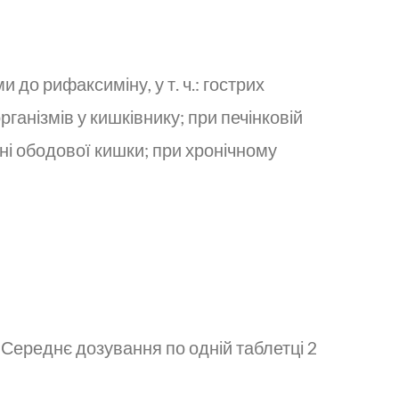
до рифаксиміну, у т. ч.: гострих
анізмів у кишківнику; при печінковій
 ободової кишки; при хронічному
Середнє дозування по одній таблетці 2