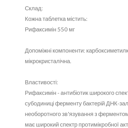
Склад:
Кожна таблетка містить:
Рифаксимін 550 мг
Допоміжні компоненти: карбоксиметилкр
мікрокристалічна.
Властивості:
Рифаксимін - антибіотик широкого спектр
субодиниці ферменту бактерій ДНК-залеж
необоротного зв'язування з ферментом
має широкий спектр протимікробної акт