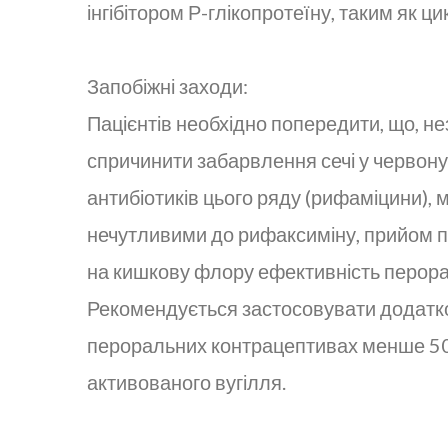
інгібітором Р-глікопротеїну, таким як ц
Запобіжні заходи:
Пацієнтів необхідно попередити, що, 
спричинити забарвлення сечі у червону
антибіотиків цього ряду (рифаміцини),
нечутливими до рифаксиміну, прийом пр
на кишкову флору ефективність перорал
Рекомендується застосовувати додатков
пероральних контрацептивах менше 50 
активованого вугілля.