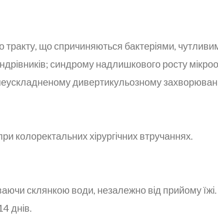
тракту, що спричиняються бактеріями, чутливими 
дрівників; синдрому надлишкового росту мікроорг
неускладненому дивертикульозному захворюванні
ри колоректальних хірургічних втручаннях.
ючи склянкою води, незалежно від прийому їжі. 
14 днів.