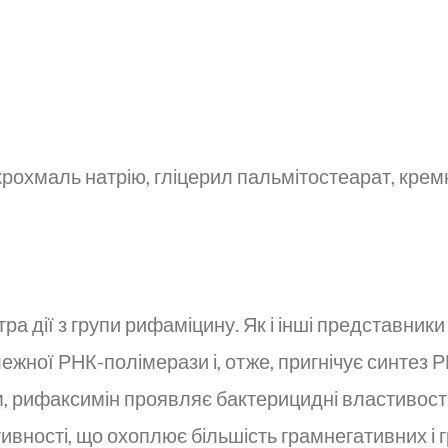
охмаль натрію, гліцерил пальмітостеарат, кремн
а дії з групи рифаміцину. Як і інші представники 
ної РНК-полімерази і, отже, пригнічує синтез РНК 
, рифаксимін проявляє бактерицидні властивості
ивності, що охоплює більшість грамнегативних і 