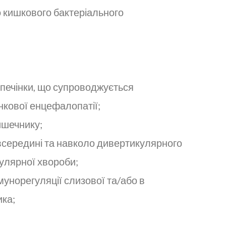
 кишкового бактеріального
я печінки, що супроводжується
інкової енцефалопатії;
ишечнику;
і всередині та навколо дивертикулярного
кулярної хвороби;
мунорегуляції слизової та/або в
ика;