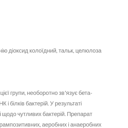
ію діоксид колоїдний, тальк, целюлоза
цієї групи, необоротно зв'язує бета-
і білків бактерій. У результаті
 щодо чутливих бактерій. Препарат
грампозитивних, аеробних і анаеробних