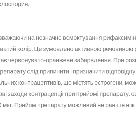
иклоспорин.
незважаючи на незначне всмоктування рифаксимін
ватий колір. Це зумовлено активною речовиною ри
 має червонувато-оранжеве забарвлення. При розв
епарату слід припинити і призначити відповідну
ьних контрацептивів, що містять естрогени, мож
і заходи контрацепції при прийомі препарату, ос
мкг. Прийом препарату можливий не раніше ніж ч