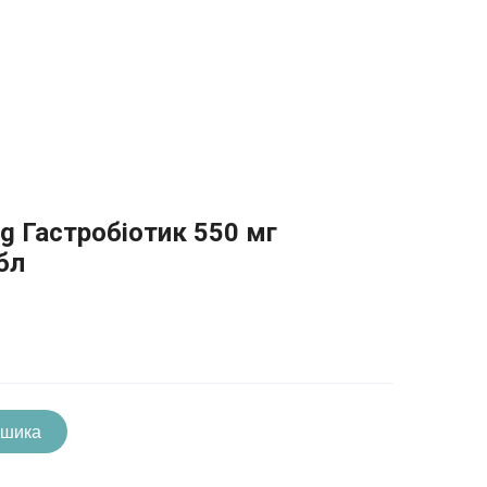
mg Гастробіотик 550 мг
бл
ошика