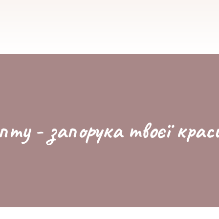
пту - запорука твоєї крас