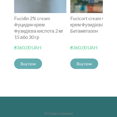
Fucidin 2% cream
Fucicort cream Фуцик
Фуцидин крем
крем Фузидієва Кисл
Фузидієва кислота 2 мг
Бетаметазон
15 або 30 гр
₴360,00 UAH
₴360,00 UAH
Buy now
Buy now
Усі права захищені