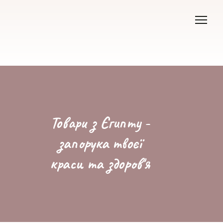
Товари з Єгипту -
запорука твоєї
краси та здоров'я