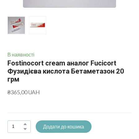
В наявності
Fostinocort cream аналог Fucicort
Фузидієва кислота Бетаметазон 20
грм
₴365,00 UAH
Додати до кошика