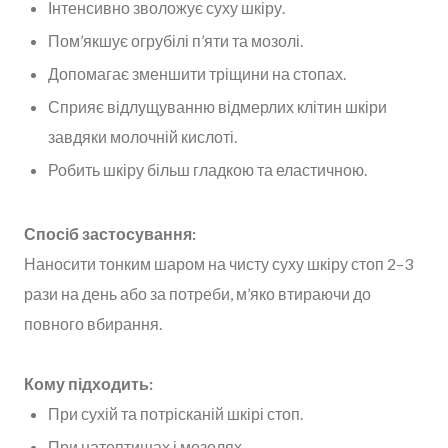
Інтенсивно зволожує суху шкіру.
Пом’якшує огрубілі п’яти та мозолі.
Допомагає зменшити тріщини на стопах.
Сприяє відлущуванню відмерлих клітин шкіри
завдяки молочній кислоті.
Робить шкіру більш гладкою та еластичною.
Спосіб застосування:
Наносити тонким шаром на чисту суху шкіру стоп 2–3
рази на день або за потреби, м’яко втираючи до
повного вбирання.
Кому підходить:
При сухій та потрісканій шкірі стоп.
При натоптишах і мозолях.