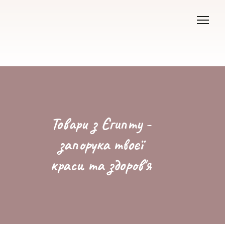
Товари з Єгипту -
запорука твоєї
краси та здоров'я