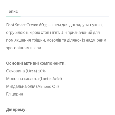
ОПИС
Foot Smart Cream 60 g — крем для догляду за сухою,
огрубілою шкірою стоп і п’ят. Він призначений для
пом’якшення тріщин, мозолів та ділянок із надмірним
зроговінням шкіри.
Основні активні компоненти:
Сечовина (Urea) 10%
Молочна кислота (Lactic Acid)
Мигдальна олія (Almond Oil)
Гліцерин
Дія крему: