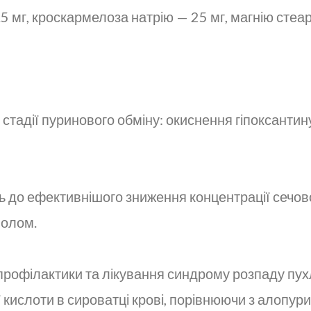
5 мг, кроскармелоза натрію — 25 мг, магнію стеа
стадії пуринового обміну: окиснення гіпоксантину
до ефективнішого зниження концентрації сечової
нолом.
профілактики та лікування синдрому розпаду пух
кислоти в сироватці крові, порівнюючи з алопур