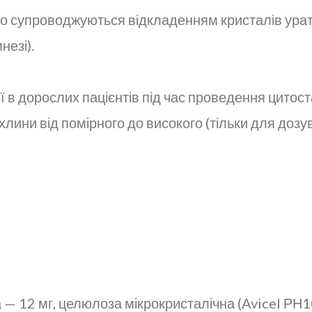
 що супроводжуються відкладенням кристалів ураті
незі).
ї в дорослих пацієнтів під час проведення цитоста
лини від помірного до високого (тільки для дозув
а — 12 мг, целюлоза мікрокристалічна (Avicel РН