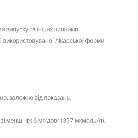
 випуску та інших чинників.
ї використовуваної лікарської форми
но, залежно від показань.
ві менш ніж 6 мг/довг (357 мкмоль/л).