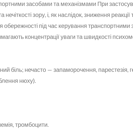
спортними засобами та механізмами При застосу
 нечіткості зору, і, як наслідок, зниження реакції
я обережності під час керування транспортними 
магають концентрації уваги та швидкості психом
ний біль; нечасто — запаморочення, парестезія, ге
аблення нюху).
емія, тромбоцити.