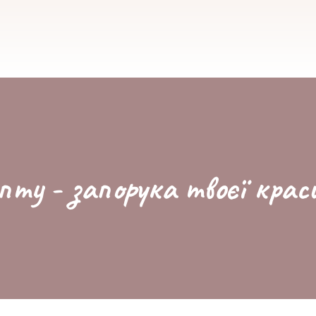
пту - запорука твоєї крас