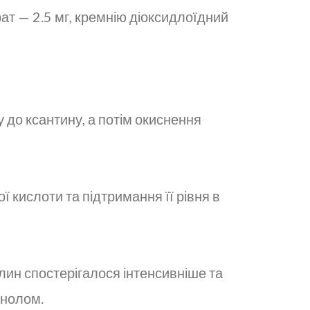
рат — 2.5 мг, кремнію діоксидлоїдний
 до ксантину, а потім окиснення
 кислоти та підтримання її рівня в
лин спостерігалося інтенсивніше та
инолом.