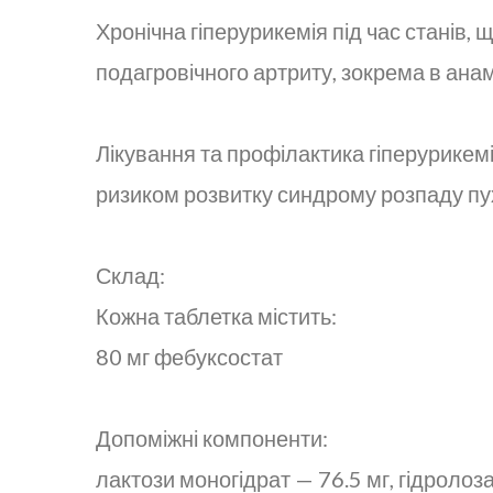
Хронічна гіперурикемія під час станів,
подагровічного артриту, зокрема в анам
Лікування та профілактика гіперурикемі
ризиком розвитку синдрому розпаду пух
Склад:
Кожна таблетка містить:
80 мг фебуксостат
Допоміжні компоненти:
лактози моногідрат — 76.5 мг, гідролоз