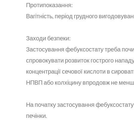
Протипоказання:
Вагітність, період грудного вигодовуван
Заходи безпеки:
Застосування фебуксостату треба почи
спровокувати розвиток гострого напад
концентрації сечової кислоти в сирова
НПВП або колхіцину впродовж не менш н
На початку застосування фебуксостату 
печінки.