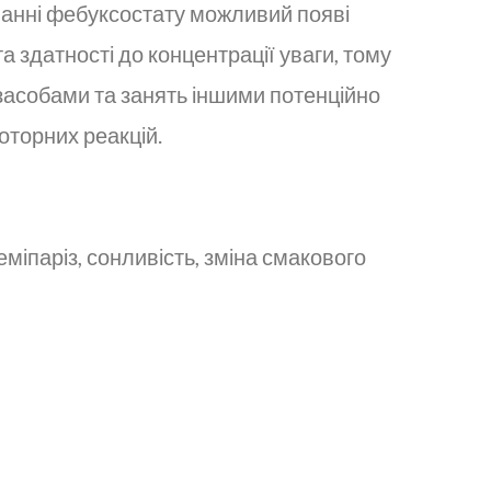
ванні фебуксостату можливий появі
 та здатності до концентрації уваги, тому
засобами та занять іншими потенційно
оторних реакцій.
міпаріз, сонливість, зміна смакового