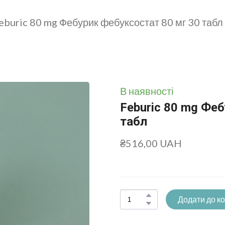
eburic 80 mg Фебурик фебуксостат 80 мг 30 табл
В наявності
Feburic 80 mg Фе
табл
₴516,00 UAH
Додати до к