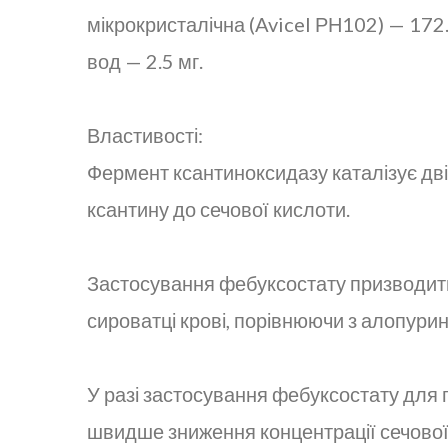
мікрокристалічна (Avicel РН102) — 172.
вод — 2.5 мг.
Властивості:
Фермент ксантиноксидазу каталізує дві 
ксантину до сечової кислоти.
Застосування фебуксостату призводить 
сироватці крові, порівнюючи з алопури
У разі застосування фебуксостату для 
швидше зниження концентрації сечової 