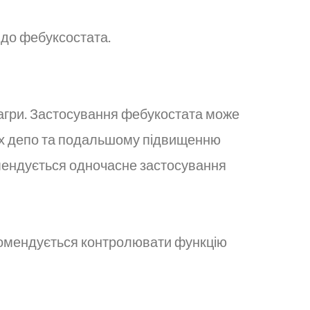
ь до фебуксостата.
дагри. Застосування фебукостата може
них депо та подальшому підвищенню
омендується одночасне застосування
екомендується контролювати функцію