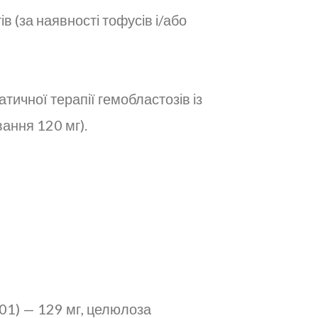
в (за наявності тофусів і/або
тичної терапії гемобластозів із
ання 120 мг).
101) — 129 мг, целюлоза