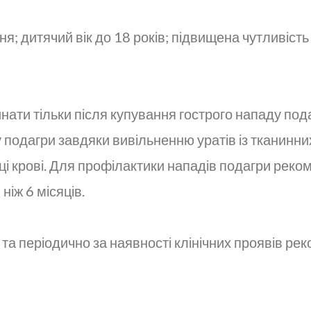
ня; дитячий вік до 18 років; підвищена чутливіст
нати тільки після купування гострого нападу по
у подагри завдяки вивільненню уратів із тканин
тці крові. Для профілактики нападів подагри рек
іж 6 місяців.
та періодично за наявності клінічних проявів р