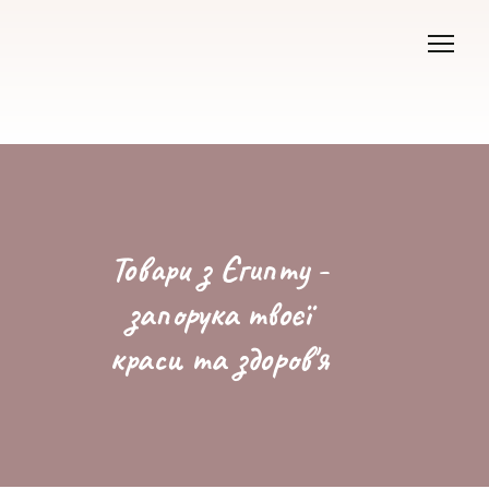
Товари з Єгипту -
запорука твоєї
краси та здоров'я