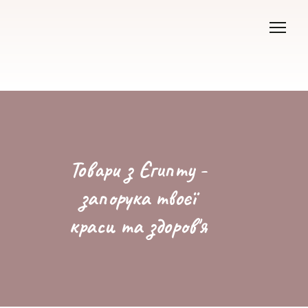
Товари з Єгипту -
запорука твоєї
краси та здоров'я