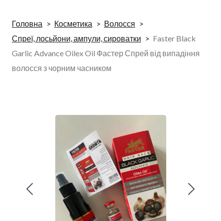
Головна
Косметика
Волосся
Спреї, лосьйони, ампули, сироватки
Faster Black
Garlic Advance Oilex Oil Фастер Спрей від випадіння
волосся з чорним часником