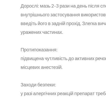
Дорослі: мазь 2-3 рази на день після 
внутрішнього застосування використову
введіть його в задній прохід. Злегка ви
уражених частинах.
Протипоказання:
підвищена чутливість до активних речов
місцевих анестезій.
Заходи безпеки:
у разі алергічних реакцій препарат тре