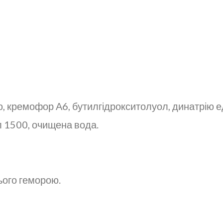
ю, кремофор А6, бутилгідрокситолуол, динатрію 
л 1500, очищена вода.
ього геморою.