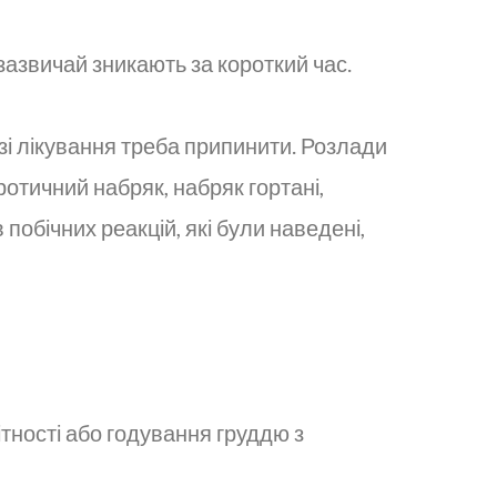
і зазвичай зникають за короткий час.
азі лікування треба припинити. Розлади
ротичний набряк, набряк гортані,
 побічних реакцій, які були наведені,
ітності або годування груддю з