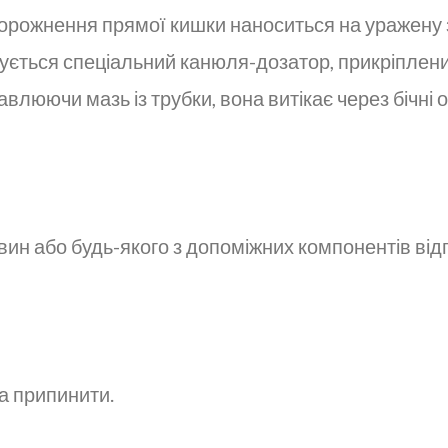
спорожнення прямої кишки наноситься на уражену 
ється спеціальний канюля-дозатор, прикріплений
чавлюючи мазь із трубки, вона витікає через бічні
ин або будь-якого з допоміжних компонентів відп
ба припинити.