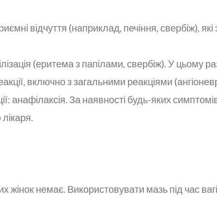
риємні відчуття (наприклад, печіння, свербіж), як
ілізація (еритема з папілами, свербіж). У цьому р
реакції, включно з загальними реакціями (ангіонев
ції: анафілаксія. За наявності будь-яких симптомів
 лікаря.
них жінок немає. Використовувати мазь під час ваг