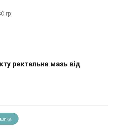
0 гр
кту ректальна мазь від
ошика