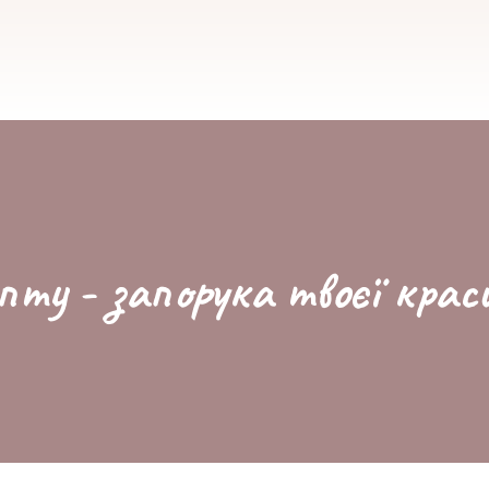
пту - запорука твоєї крас