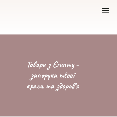
Товари з Єгипту -
запорука твоєї
краси та здоров'я