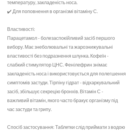
температуру, закладеність носа.
✔️ Для поповнення в організмі вітаміну С.
Властивості:
Парацетамол - болезаспокійливий засіб першого
вибору. Має знеболювальні та жарознижувальні
властивості без подразнення шлунка. Кофеїн -
слабкий стимулятор ЦНС. Фенілефрин знімає
закладеність носа і використовується для полегшення
симптомів застуди. Тірпіну гідрат - відхаркувальний
засіб, збільшує секрецію бронхів. Вітамін С -
важливий вітамін, якого часто бракує організму під
час застуди та грипу.
Спосіб застосування: Таблетки слід приймати з водою