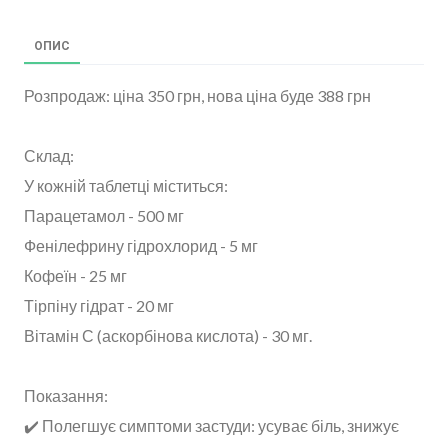
ОПИС
Розпродаж: ціна 350 грн, нова ціна буде 388 грн
Склад:
У кожній таблетці міститься:
Парацетамол - 500 мг
Фенілефрину гідрохлорид - 5 мг
Кофеїн - 25 мг
Тірпіну гідрат - 20 мг
Вітамін С (аскорбінова кислота) - 30 мг.
Показання:
✔️ Полегшує симптоми застуди: усуває біль, знижує