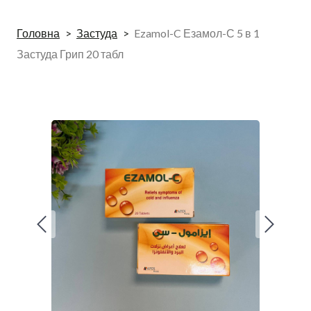
Головна
Застуда
Ezamol-C Езамол-С 5 в 1
Застуда Грип 20 табл