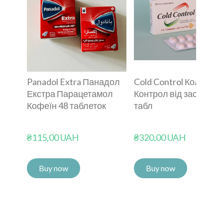
Panadol Extra Панадол
Cold Control Колд
Екстра Парацетамол
Контрол від застуди 2
Кофеїн 48 таблеток
табл
₴115,00 UAH
₴320,00 UAH
Buy now
Buy now