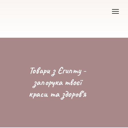
Товари з Єгипту -
запорука твоєї
краси та здоров'я