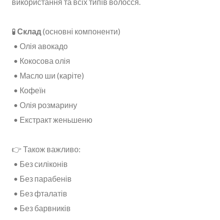
використання та всіх типів волосся.
🧪
Склад
(основні компоненти)
• Олія авокадо
• Кокосова олія
• Масло ши (каріте)
• Кофеїн
• Олія розмарину
• Екстракт женьшеню
👉 Також важливо:
• Без силіконів
• Без парабенів
• Без фталатів
• Без барвників