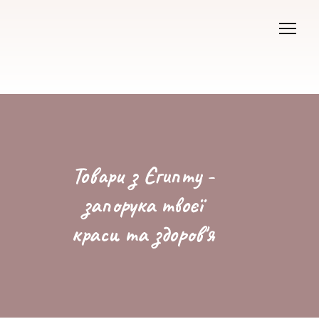
Товари з Єгипту -
запорука твоєї
краси та здоров'я