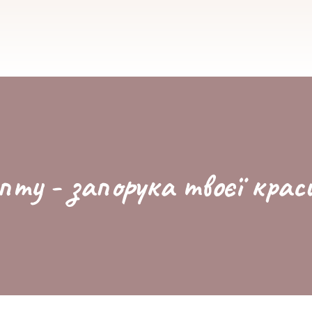
пту - запорука твоєї крас