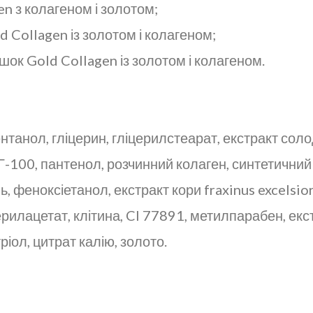
 з колагеном і золотом;
 Collagen із золотом і колагеном;
ок Gold Collagen із золотом і колагеном.
нтанол, гліцерин, гліцерилстеарат, екстракт сол
-100, пантенол, розчинний колаген, синтетичний 
ь, феноксіетанол, екстракт кори fraxinus excelsio
илацетат, клітина, Cl 77891, метилпарабен, екстр
іол, цитрат калію, золото.