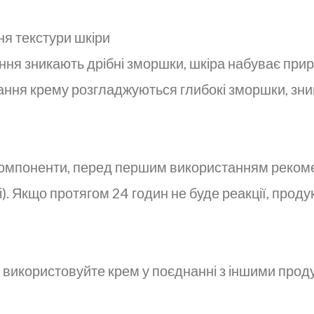
я текстури шкіри
ання зникають дрібні зморшки, шкіра набуває при
вання крему розгладжуються глибокі зморшки, зни
 компоненти, перед першим використанням реком
і). Якщо протягом 24 годин не буде реакції, прод
використовуйте крем у поєднанні з іншими проду