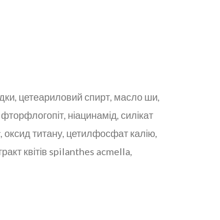
одки, цетеариловий спирт, масло ши,
фторфлогопіт, ніацинамід, силікат
r, оксид титану, цетилфосфат калію,
акт квітів spilanthes acmella,