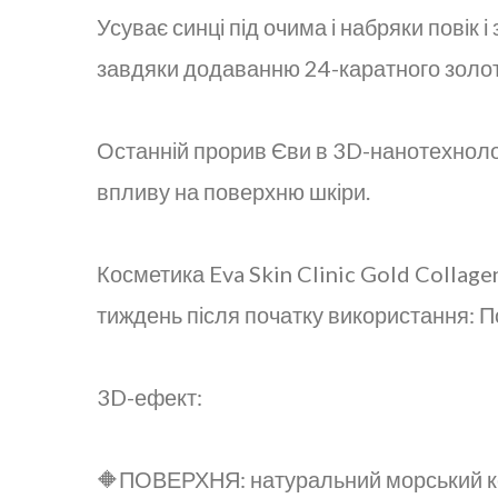
Усуває синці під очима і набряки повік
завдяки додаванню 24-каратного золот
Останній прорив Єви в 3D-нанотехноло
впливу на поверхню шкіри.
Косметика Eva Skin Clinic Gold Collag
тиждень після початку використання: По
3D-ефект:
🔶ПОВЕРХНЯ: натуральний морський кол