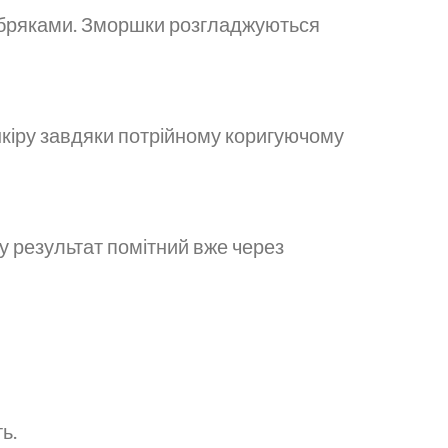
з набряками. Зморшки розгладжуються
шкіру завдяки потрійному коригуючому
у результат помітний вже через
ь.