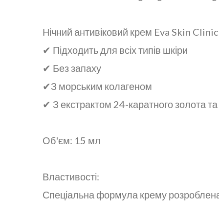
Нічний антивіковий крем Eva Skin Clini
✔ Підходить для всіх типів шкіри
✔ Без запаху
✔З морським колагеном
✔ З екстрактом 24-каратного золота т
Об'єм: 15 мл
Властивості:
Спеціальна формула крему розроблена 