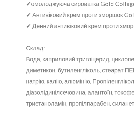
✔омолоджуюча сироватка Gold Collagen
✔ Антивіковий крем проти зморшок Gold
✔ Денний антивіковий крем проти зморш
Склад:
Вода, каприловий тригліцерид, циклопе
диметикон, бутиленгліколь, стеарат ПЕГ
натрію, калію, алюмінію, Пропіленглікол
діазолідинілсечовина, алантоїн, токофер
триетаноламін, пропілпарабен, силанетр