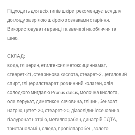
Підходить для всіх типів шкіри, рекомендується для
догляду за зрілою шкірою з ознаками старіння.
Використовувати вранці та ввечері на обличчя та
шию.
СКЛАД:
вода, гліцерин, етилгексил метоксициннамат,
стеарет-21, стеаринова кислота, стеарет-2, цетиловий
спирт, гліцерилстеарат, розчинний колаген, олія
солодкого мигдалю Prunus dulcis, молочна кислота,
олеілерукат, диметикон, сечовина, гліцин, бензоат
натрію, цетет-20, стеарет-20, діазолідинілсечовина,
гіалуронат натрію, метилпарабен, динатрій ЕДТА,
триетаноламін, слюда, пропілпарабен, золото