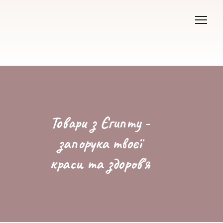
Товари з Єгипту -
запорука твоєї
краси та здоров'я