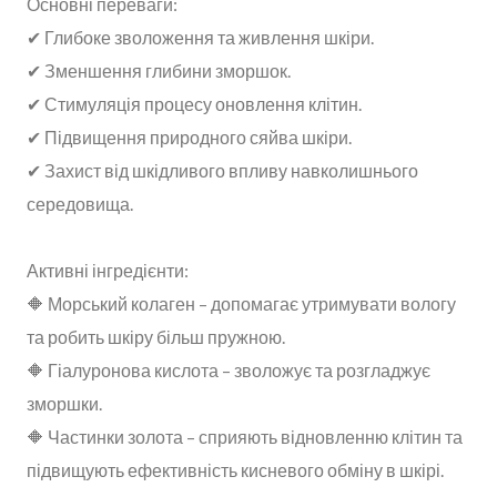
Основні переваги:
✔ Глибоке зволоження та живлення шкіри.
✔ Зменшення глибини зморшок.
✔ Стимуляція процесу оновлення клітин.
✔ Підвищення природного сяйва шкіри.
✔ Захист від шкідливого впливу навколишнього
середовища.
Активні інгредієнти:
🔶 Морський колаген – допомагає утримувати вологу
та робить шкіру більш пружною.
🔶 Гіалуронова кислота – зволожує та розгладжує
зморшки.
🔶 Частинки золота – сприяють відновленню клітин та
підвищують ефективність кисневого обміну в шкірі.