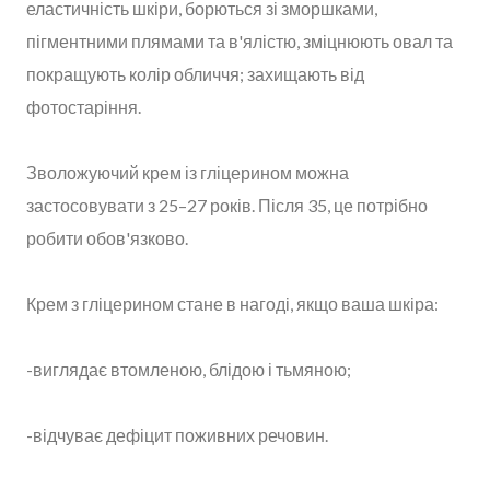
еластичність шкіри, борються зі зморшками,
пігментними плямами та в'ялістю, зміцнюють овал та
покращують колір обличчя; захищають від
фотостаріння.
Зволожуючий крем із гліцерином можна
застосовувати з 25–27 років. Після 35, це потрібно
робити обов'язково.
Крем з гліцерином стане в нагоді, якщо ваша шкіра:
-виглядає втомленою, блідою і тьмяною;
-відчуває дефіцит поживних речовин.