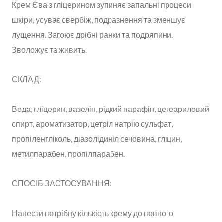
Крем Єва з гліцерином зупиняє запальні процеси
шкіри, усуває свербіж, подразнення та зменшує
лущення. Загоює дрібні ранки та подряпини.
Зволожує та живить.
СКЛАД:
Вода, гліцерин, вазелін, рідкий парафін, цетеариловий
спирт, ароматизатор, цетріл натрію сульфат,
пропіленгліколь, діазолідиніл сечовина, гліцин,
метилпарабен, пропілпарабен.
СПОСІБ ЗАСТОСУВАННЯ:
Нанести потрібну кількість крему до повного