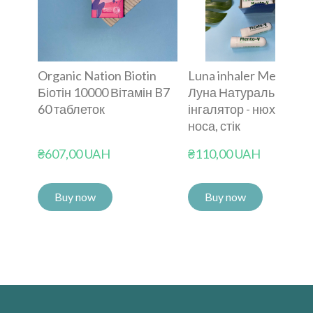
Organic Nation Biotin
Luna inhaler Mento-V
Біотін 10000 Вітамін B7
Луна Натуральний
60 таблеток
інгалятор - нюхалка 
носа, стік
₴607,00 UAH
₴110,00 UAH
Buy now
Buy now