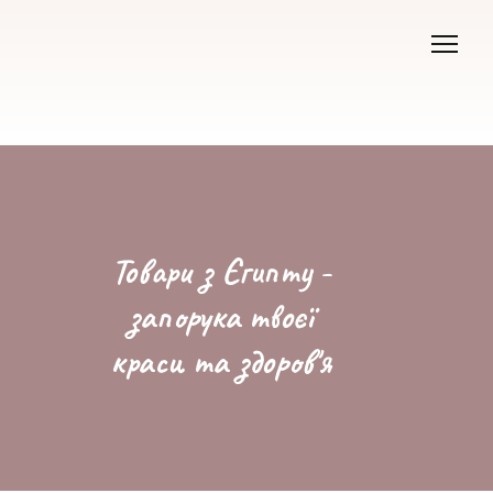
Товари з Єгипту -
запорука твоєї
краси та здоров'я