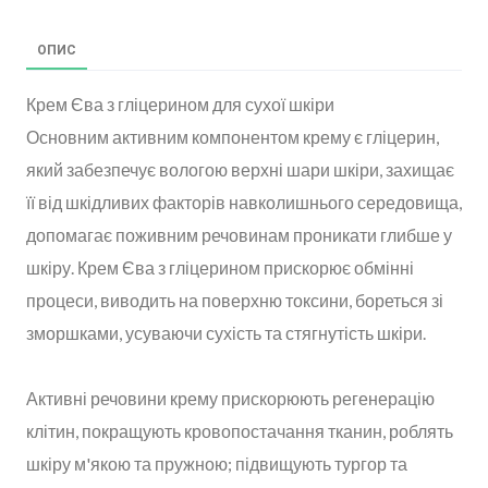
ОПИС
Крем Єва з гліцерином для сухої шкіри
Основним активним компонентом крему є гліцерин,
який забезпечує вологою верхні шари шкіри, захищає
її від шкідливих факторів навколишнього середовища,
допомагає поживним речовинам проникати глибше у
шкіру. Крем Єва з гліцерином прискорює обмінні
процеси, виводить на поверхню токсини, бореться зі
зморшками, усуваючи сухість та стягнутість шкіри.
Активні речовини крему прискорюють регенерацію
клітин, покращують кровопостачання тканин, роблять
шкіру м'якою та пружною; підвищують тургор та