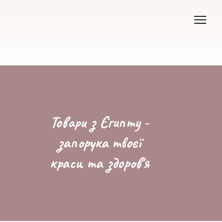
Товари з Єгипту -
запорука твоєї
краси та здоров'я