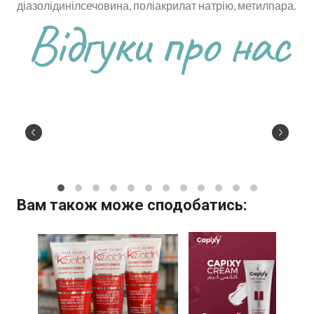
діазолідинілсечовина, поліакрилат натрію, метилпара.
Відгуки про нас
Вам також може сподобатись: