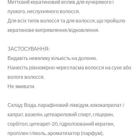
Миттєвий кератиновий вплив для кучерявого і
пухкого, неслухняного волосся.
Для всіх типів волосся та для волосся, що пройшло
кератинове випрямлення/відновлення.
ЗАСТОСУВАННЯ:
Видавіть невелику кількість на долоню.
Нанесіть рівномірно через пасма волосся на сухе або
вологе волосся.
Не змивати.
Склад: Вода, парафіновий ліквідум, кококаприлат /
капрат, вазелін, цетеариловий спирт, гліцерин,
сорбітол, цетеарет-20, гідролізований кератин,
пропілен гліколь, ароматизатор (парфум),