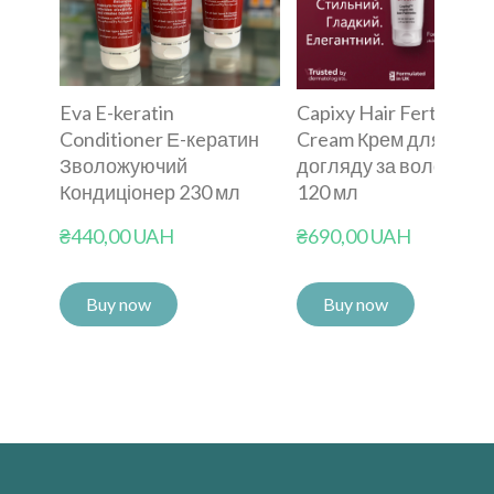
Eva E-keratin
Capixy Hair Fertilizer
Conditioner Е-кeратин
Cream Крем для
Зволожуючий
догляду за волоссям
Кондиціонер 230 мл
120 мл
₴440,00 UAH
₴690,00 UAH
Buy now
Buy now