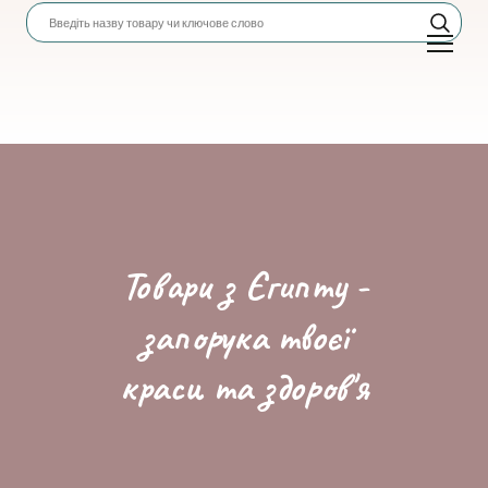
Товари з Єгипту -
запорука твоєї
краси та здоров'я