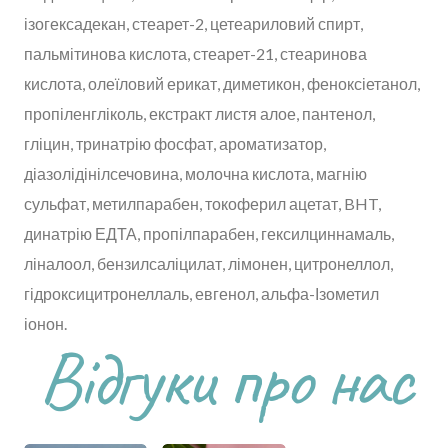
ізогексадекан, стеарет-2, цетеариловий спирт,
пальмітинова кислота, стеарет-21, стеаринова
кислота, олеїловий ерикат, диметикон, феноксіетанол,
пропіленгліколь, екстракт листя алое, пантенол,
гліцин, тринатрію фосфат, ароматизатор,
діазолідінілсечовина, молочна кислота, магнію
сульфат, метилпарабен, токоферил ацетат, BHT,
динатрію ЕДТА, пропілпарабен, гексилциннамаль,
ліналоол, бензилсаліцилат, лімонен, цитронеллол,
гідроксицитронеллаль, евгенол, альфа-Ізометил
іонон.
Відгуки про нас