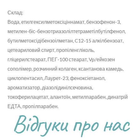
Склад:
Вода, етилгексилметоксіціннамат, бензофенон-3,
метилен-біс-бензотриазолілтетраметілбутілфенол,
бутилметоксідібензоілметан, C12-15 алкілбензоат,
цетеариловий спирт, пропіленгліколь,
гліцерилстеарат, ПЕГ-100 стеарат, Vp/ейкозен
сополімер, розчинний колаген, ксантанова камедь,
циклопентасил, Лаурет-23, феноксіетанол,
ароматизатор, діазолідинілсечовина,
токоферилацетат, алантоїн, метилпарабен, динатрій
ЕДТА, пропілпарабен.
Відгуки про нас