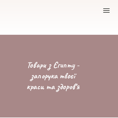
Товари з Єгипту -
запорука твоєї
краси та здоров'я