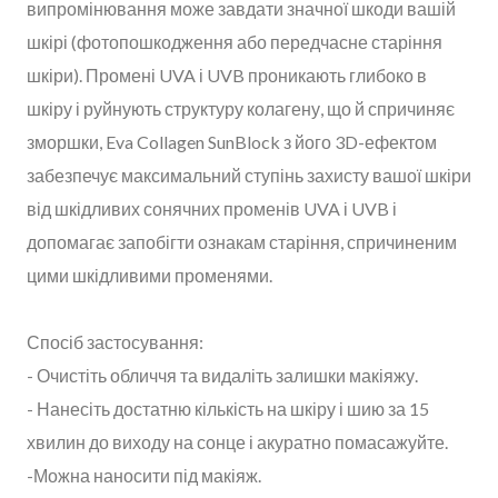
випромінювання може завдати значної шкоди вашій
шкірі (фотопошкодження або передчасне старіння
шкіри). Промені UVA і UVB проникають глибоко в
шкіру і руйнують структуру колагену, що й спричиняє
зморшки, Eva Collagen SunBlock з його 3D-ефектом
забезпечує максимальний ступінь захисту вашої шкіри
від шкідливих сонячних променів UVA і UVB і
допомагає запобігти ознакам старіння, спричиненим
цими шкідливими променями.
Спосіб застосування:
- Очистіть обличчя та видаліть залишки макіяжу.
- Нанесіть достатню кількість на шкіру і шию за 15
хвилин до виходу на сонце і акуратно помасажуйте.
-Можна наносити під макіяж.