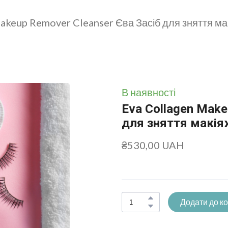
akeup Remover Cleanser Єва Засіб для зняття ма
В наявності
Eva Collagen Make
для зняття макія
₴530,00 UAH
Додати до к