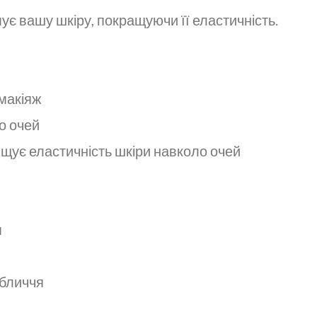
є вашу шкіру, покращуючи її еластичність.
макіяж
о очей
щує еластичність шкіри навколо очей
м
обличчя