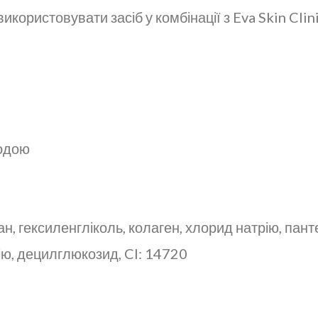
користовувати засіб у комбінації з Eva Skin Clini
водою
н, гексиленгліколь, колаген, хлорид натрію, пан
ію, децилглюкозид, Cl: 14720