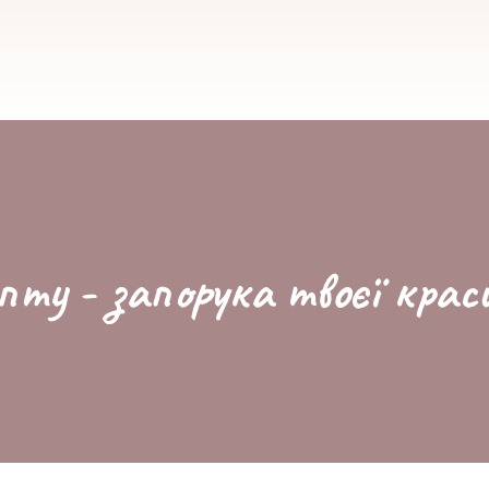
пту - запорука твоєї крас