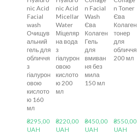
nic Acid
nic Acid
n Facial
n Toner
Facial
Micellar
Wash
Єва
wash
Water
Єва
Колаген
Очищув
Міцеляр
Колаген
тонер
альний
на вода
Гель
для
гель для
з
для
обличчя
обличчя
гіалурон
вмиван
200 мл
з
овою
ня без
гіалурон
кислото
мила
овою
ю 200
150 мл
кислото
мл
ю 160
мл
₴295,00 
₴220,00 
₴450,00 
₴550,00 
UAH
UAH
UAH
UAH