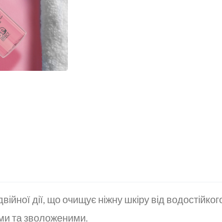
війної дії, що очищує ніжну шкіру від водостійкого
ими та зволоженими.