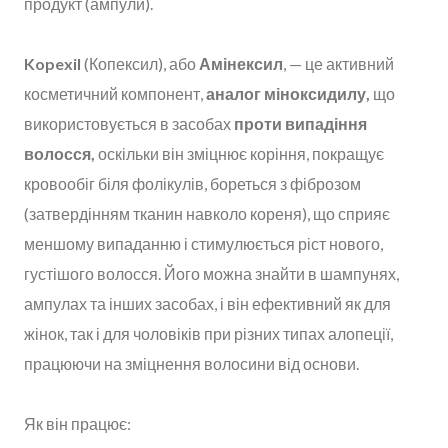
продукт (ампули).
Kopexil
(Копексил), або
Амінексил
, — це активний
косметичний компонент,
аналог міноксидилу,
що
використовується в засобах
проти випадіння
волосся,
оскільки він зміцнює коріння, покращує
кровообіг біля фолікулів, бореться з фіброзом
(затвердінням тканин навколо кореня), що сприяє
меншому випаданню і стимулюється ріст нового,
густішого волосся. Його можна знайти в шампунях,
ампулах та інших засобах, і він ефективний як для
жінок, так і для чоловіків при різних типах алопеції,
працюючи на зміцнення волосини від основи.
Як він працює: