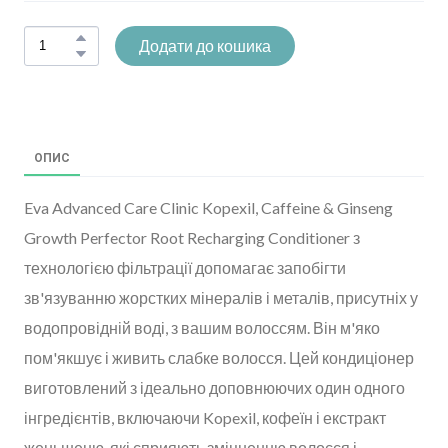
Додати до кошика
ОПИС
Eva Advanced Care Clinic Kopexil, Caffeine & Ginseng
Growth Perfector Root Recharging Conditioner з
технологією фільтрації допомагає запобігти
зв'язуванню жорстких мінералів і металів, присутніх у
водопровідній воді, з вашим волоссям. Він м'яко
пом'якшує і живить слабке волосся. Цей кондиціонер
виготовлений з ідеально доповнюючих один одного
інгредієнтів, включаючи Kopexil, кофеїн і екстракт
женьшеню, які сприяють зміцненню волосся і