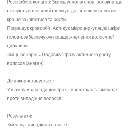
Розслабляє колаген: Змякшує колагенові волокна, що
оточують волосяний фолікул, дозволяючи волосині
краще закріпитися та рости.
Покращує кровообіг: Активує мікроциркуляцію шкіри
голови, забезпечуючи краще живлення волосяної
цибулини.
Зміцнює корінь: Подовжує фазу активного росту
волосся (анаген).
Де використовується:
У шампунях, кондиціонерах, сироватках та ампулах
проти випадіння волосся.
Результати:
Зменшує випадіння волосся.