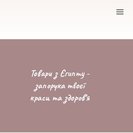
Товари з Єгипту -
запорука твоєї
краси та здоров'я