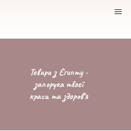
Товари з Єгипту -
запорука твоєї
краси та здоров'я