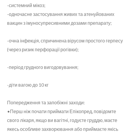
-системний мікоз;
-одночасне застосування живих та атенуйованих
вакцин з імуносупресивними дозами препарату;
-очна інфекція, спричинена вірусом простого герпесу
(через ризик перфорації рогівки);
-період грудного вигодовування;
-діти вагою до 10 кг
Попередження та запобіжні заходи:
•Перш ніж почати приймати Епікопред, повідомте
свого лікаря, якщо ви вагітні, годуєте груддю, маєте
якесь особливе захворювання або приймаєте якісь