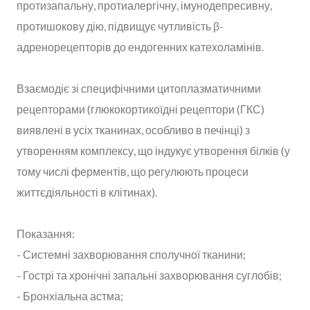
протизапальну, протиалергічну, імунодепресивну,
протишокову дію, підвищує чутливість β-
адренорецепторів до ендогенних катехоламінів.
Взаємодіє зі специфічними цитоплазматичними
рецепторами (глюкокортикоїдні рецептори (ГКС)
виявлені в усіх тканинах, особливо в печінці) з
утворенням комплексу, що індукує утворення білків (у
тому числі ферментів, що регулюють процеси
життєдіяльності в клітинах).
Показання:
- Системні захворювання сполучної тканини;
- Гострі та хронічні запальні захворювання суглобів;
- Бронхіальна астма;