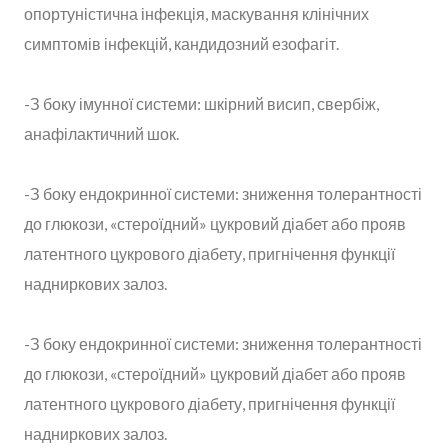
опортуністична інфекція, маскування клінічних
симптомів інфекцій, кандидозний езофагіт.
-З боку імунної системи: шкірний висип, свербіж,
анафілактичний шок.
-З боку ендокринної системи: зниження толерантності
до глюкози, «стероїдний» цукровий діабет або прояв
латентного цукрового діабету, пригнічення функції
надниркових залоз.
-З боку ендокринної системи: зниження толерантності
до глюкози, «стероїдний» цукровий діабет або прояв
латентного цукрового діабету, пригнічення функції
надниркових залоз.