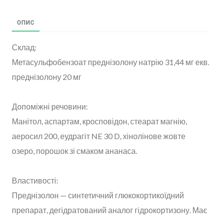
ОПИС
Склад:
Метасульфобензоат преднізолону натрію 31,44 мг екв.
преднізолону 20 мг
Допоміжні речовини:
Манітол, аспартам, кросповідон, стеарат магнію,
аеросил 200, еудрагіт NE 30 D, хінолінове жовте
озеро, порошок зі смаком ананаса.
Властивості:
Преднізолон — синтетичний глюкокортикоїдний
препарат, дегідратований аналог гідрокортизону. Має