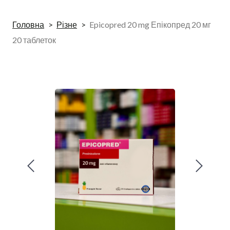
Головна
Різне
Epicopred 20 mg Епікопред 20 мг
20 таблеток