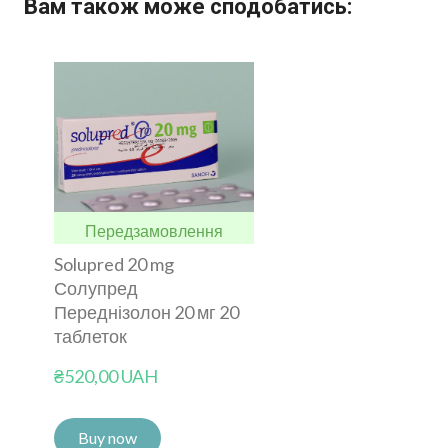
Вам також може сподобатись:
Передзамовлення
Solupred 20 mg
Солупред
Переднізолон 20 мг 20
таблеток
₴520,00 UAH
Buy now