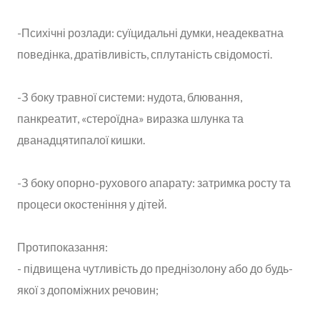
-Психічні розлади: суїцидальні думки, неадекватна
поведінка, дратівливість, сплутаність свідомості.
-З боку травної системи: нудота, блювання,
панкреатит, «стероїдна» виразка шлунка та
дванадцятипалої кишки.
-З боку опорно-рухового апарату: затримка росту та
процеси окостеніння у дітей.
Протипоказання:
- підвищена чутливість до преднізолону або до будь-
якої з допоміжних речовин;