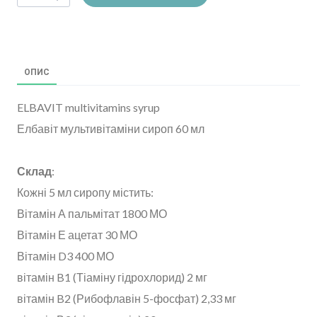
ОПИС
ELBAVIT multivitamins syrup
Елбавіт мультивітаміни сироп 60 мл
Склад
:
Кожні 5 мл сиропу містить:
Вітамін А пальмітат 1800 МО
Вітамін Е ацетат 30 МО
Вітамін D3 400 МО
вітамін B1 (Тіаміну гідрохлорид) 2 мг
вітамін B2 (Рибофлавін 5-фосфат) 2,33 мг