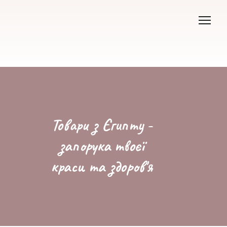
Товари з Єгипту -
запорука твоєї
краси та здоров'я