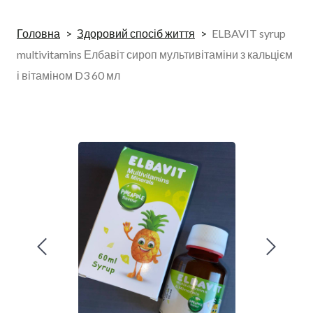
Головна
Здоровий спосіб життя
ELBAVIT syrup
multivitamins Елбавіт сироп мультивітаміни з кальцієм
і вітаміном D3 60 мл