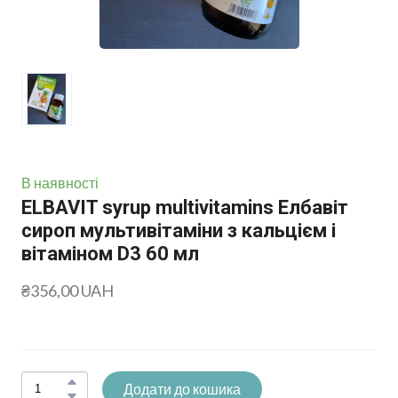
В наявності
ELBAVIT syrup multivitamins Елбавіт
сироп мультивітаміни з кальцієм і
вітаміном D3 60 мл
₴356,00 UAH
Додати до кошика