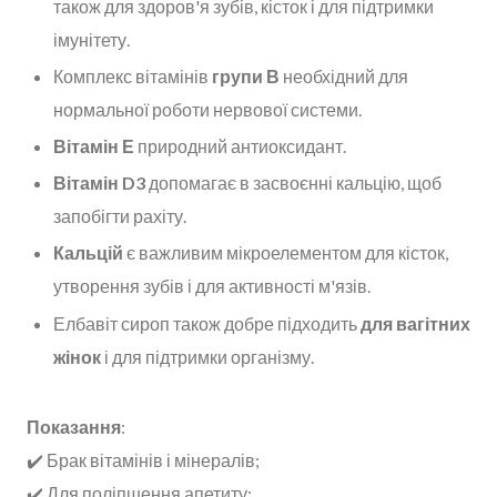
також для здоров'я зубів, кісток і для підтримки
імунітету.
Комплекс вітамінів
групи В
необхідний для
нормальної роботи нервової системи.
Вітамін Е
природний антиоксидант.
Вітамін D3
допомагає в засвоєнні кальцію, щоб
запобігти рахіту.
Кальцій
є важливим мікроелементом для кісток,
утворення зубів і для активності м'язів.
Елбавіт сироп також добре підходить
для вагітних
жінок
і для підтримки організму.
Показання
:
✔️ Брак вітамінів і мінералів;
✔️ Для поліпшення апетиту;