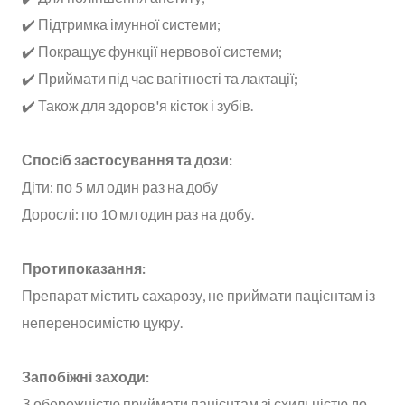
✔️ Підтримка імунної системи;
✔️ Покращує функції нервової системи;
✔️ Приймати під час вагітності та лактації;
✔️ Також для здоров'я кісток і зубів.
Спосіб застосування та дози:
Діти: по 5 мл один раз на добу
Дорослі: по 10 мл один раз на добу.
Протипоказання:
Препарат містить сахарозу, не приймати пацієнтам із
непереносимістю цукру.
Запобіжні заходи:
З обережністю приймати пацієнтам зі схильністю до