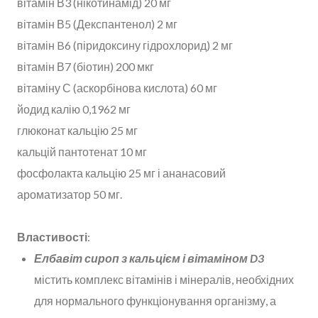
вітамін В3 (нікотинамід) 20 мг
вітамін В5 (Декспантенол) 2 мг
вітамін B6 (піридоксину гідрохлорид) 2 мг
вітамін В7 (біотин) 200 мкг
вітаміну С (аскорбінова кислота) 60 мг
йодид калію 0,1962 мг
глюконат кальцію 25 мг
кальцій пантотенат 10 мг
фосфолакта кальцію 25 мг і ананасовий
ароматизатор 50 мг.
Властивості
:
Елбавіт сироп з кальцієм і вітаміном D3
містить комплекс вітамінів і мінералів, необхідних
для нормального функціонування організму, а