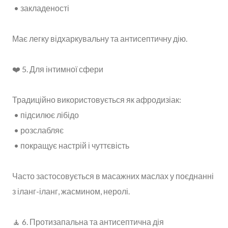
• закладеності
Має легку відхаркувальну та антисептичну дію.
❤️ 5. Для інтимної сфери
Традиційно використовується як афродизіак:
• підсилює лібідо
• розслабляє
• покращує настрій і чуттєвість
Часто застосовується в масажних маслах у поєднанні
з іланг-іланг, жасмином, неролі.
🧘 6. Протизапальна та антисептична дія