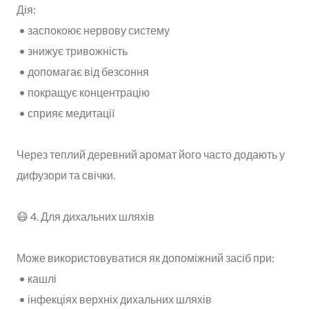
Дія:
• заспокоює нервову систему
• знижує тривожність
• допомагає від безсоння
• покращує концентрацію
• сприяє медитації
Через теплий деревний аромат його часто додають у
дифузори та свічки.
😷 4. Для дихальних шляхів
Може використовуватися як допоміжний засіб при:
• кашлі
• інфекціях верхніх дихальних шляхів