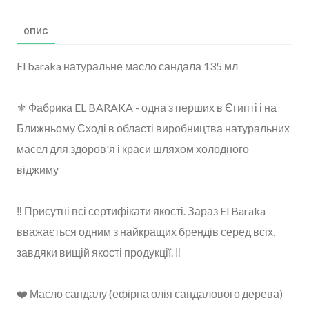
ОПИС
El baraka натуральне масло сандала 135 мл
⚜️ Фабрика EL BARAKA - одна з перших в Єгипті і на
Ближньому Сході в області виробництва натуральних
масел для здоров'я і краси шляхом холодного
віджиму
‼️ Присутні всі сертифікати якості. Зараз El Baraka
вважається одним з найкращих брендів серед всіх,
завдяки вищій якості продукції. ‼️
❤️ Масло сандалу (ефірна олія сандалового дерева)