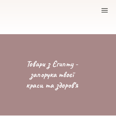
Товари з Єгипту -
запорука твоєї
краси та здоров'я