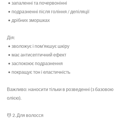
• запаленні та почервонінні
• подразненні після гоління / депіляції
• дрібних зморшках
Дія:
• зволожує і пом’якшує шкіру
• має антисептичний ефект
• заспокоює подразнення
• покращує тон і еластичність
Важливо: наносити тільки в розведенні (з базовою
олією).
💆 2. Для волосся