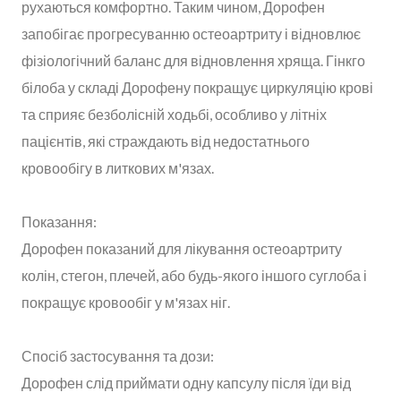
рухаються комфортно. Таким чином, Дорофен
запобігає прогресуванню остеоартриту і відновлює
фізіологічний баланс для відновлення хряща. Гінкго
білоба у складі Дорофену покращує циркуляцію крові
та сприяє безболісній ходьбі, особливо у літніх
пацієнтів, які страждають від недостатнього
кровообігу в литкових м'язах.
Показання:
Дорофен показаний для лікування остеоартриту
колін, стегон, плечей, або будь-якого іншого суглоба і
покращує кровообіг у м'язах ніг.
Спосіб застосування та дози:
Дорофен слід приймати одну капсулу після їди від