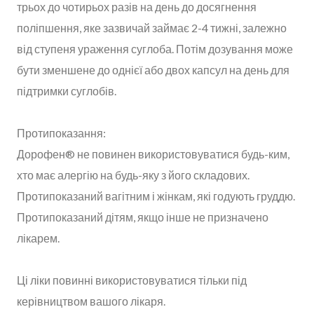
трьох до чотирьох разів на день до досягнення
поліпшення, яке зазвичай займає 2-4 тижні, залежно
від ступеня ураження суглоба. Потім дозування може
бути зменшене до однієї або двох капсул на день для
підтримки суглобів.
Протипоказання:
Дорофен® не повинен використовуватися будь-ким,
хто має алергію на будь-яку з його складових.
Протипоказаний вагітним і жінкам, які годують груддю.
Протипоказаний дітям, якщо інше не призначено
лікарем.
Ці ліки повинні використовуватися тільки під
керівництвом вашого лікаря.