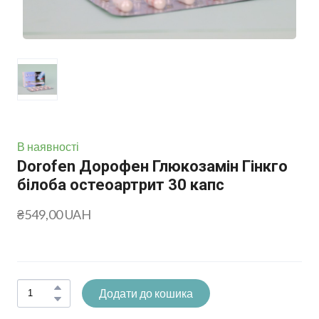
В наявності
Dorofen Дорофен Глюкозамін Гінкго
білоба остеоартрит 30 капс
₴549,00 UAH
Додати до кошика