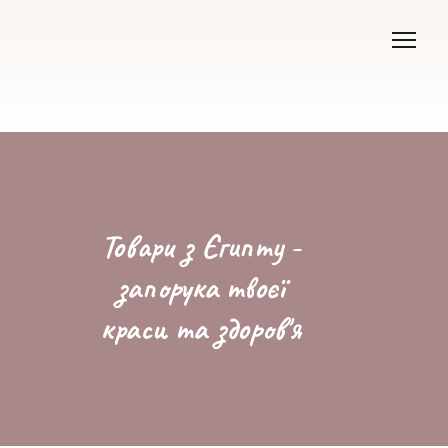
Товари з Єгипту -
запорука твоєї
краси та здоров'я