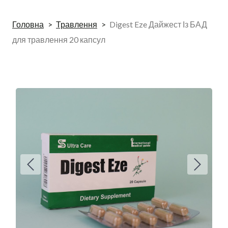
Головна
Травлення
Digest Eze Дайжест Із БАД
для травлення 20 капсул