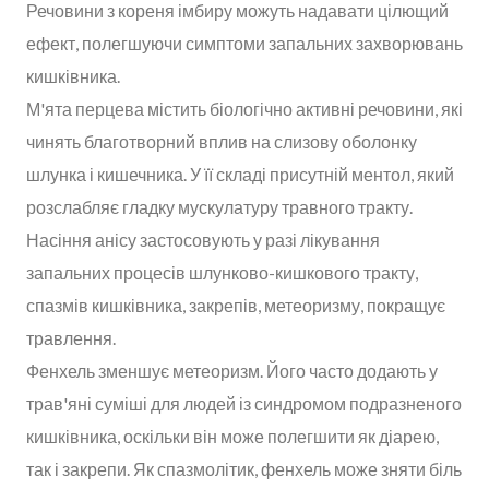
Речовини з кореня імбиру можуть надавати цілющий
ефект, полегшуючи симптоми запальних захворювань
кишківника.
М'ята перцева містить біологічно активні речовини, які
чинять благотворний вплив на слизову оболонку
шлунка і кишечника. У її складі присутній ментол, який
розслабляє гладку мускулатуру травного тракту.
Насіння анісу застосовують у разі лікування
запальних процесів шлунково-кишкового тракту,
спазмів кишківника, закрепів, метеоризму, покращує
травлення.
Фенхель зменшує метеоризм. Його часто додають у
трав'яні суміші для людей із синдромом подразненого
кишківника, оскільки він може полегшити як діарею,
так і закрепи. Як спазмолітик, фенхель може зняти біль