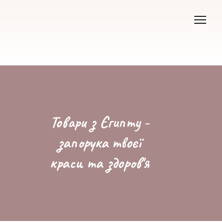
Товари з Єгипту -
запорука твоєї
краси та здоров'я