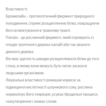
Властивості:
Бромелайн, - протеолітичний фермент природного
походження, сприяє розщепленню білка, покращуючи
його всмоктування в травному тракті.
Папаїн - це рослинний фермент, який отримують із
плодів тропічного дерева папайї або так званого
динного дерева.
Він має здатність швидко розщеплювати білки до того
стану, в якому вони можуть бути легко засвоєні
людським організмом.
Лікувальні властивості ромашки корисні за
підвищеної кислотності шлункового соку, рослина
нормалізує його секрецію, усуває бродильні процеси,
газоутворення і знімає спазм.