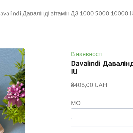
avalindi Давалінді вітамін Д3 1000 5000 10000 I
В наявності
Davalindi Давалін
IU
₴408,00 UAH
МО