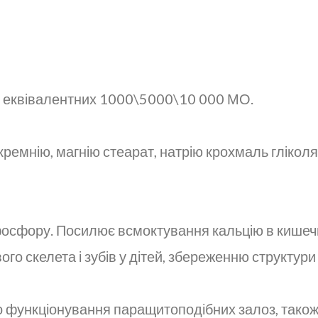
, еквівалентних 1000\5000\10 000 МО.
кремнію, магнію стеарат, натрію крохмаль гліколя
 фосфору. Посилює всмоктування кальцію в кишеч
о скелета і зубів у дітей, збереженню структури 
 функціонування паращитоподібних залоз, також 