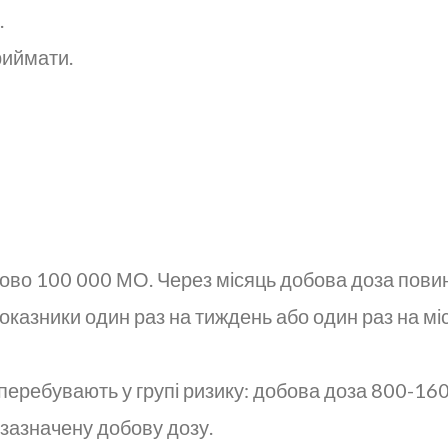
.
риймати.
зово 100 000 МО. Через місяць добова доза пови
оказники один раз на тиждень або один раз на мі
 перебувають у групі ризику: добова доза 800-1
зазначену добову дозу.