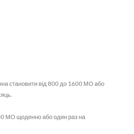
нна становити від 800 до 1600 МО або
сяць.
600 МО щоденно або один раз на