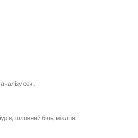
налізу сечі.
урія, головний біль, міалгія.