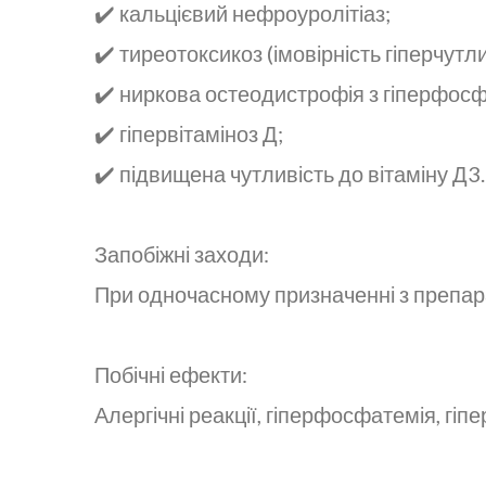
✔️ кальцієвий нефроуролітіаз;
✔️ тиреотоксикоз (імовірність гіперчутли
✔️ ниркова остеодистрофія з гіперфос
✔️ гіпервітаміноз Д;
✔️ підвищена чутливість до вітаміну Д3.
Запобіжні заходи:
При одночасному призначенні з препара
Побічні ефекти:
Алергічні реакції, гіперфосфатемія, гіпер