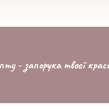
пту - запорука твоєї крас