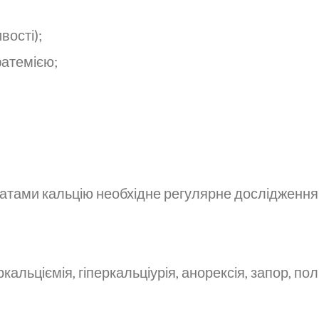
вості);
фатемією;
тами кальцію необхідне регулярне дослідження а
кальціємія, гіперкальціурія, анорексія, запор, полі