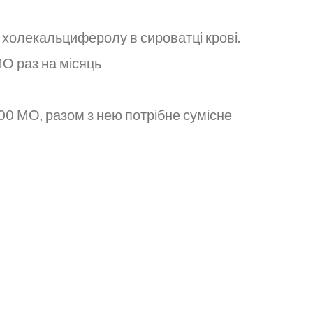
т холекальциферолу в сироватці крові.
О раз на місяць
00 МО, разом з нею потрібне сумісне