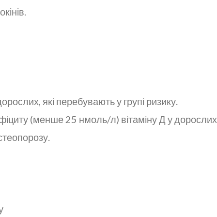
кінів.
орослих, які перебувають у групі ризику.
фіциту (менше 25 нмоль/л) вітаміну Д у дорослих
стеопорозу.
у