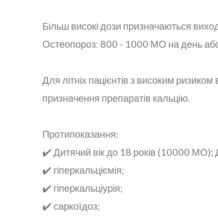
Більш високі дози призначаються виход
Остеопороз: 800 - 1000 МО на день аб
Для літніх пацієнтів з високим ризико
призначення препаратів кальцію.
Протипоказання:
✔️ Дитячий вік до 18 років (10000 МО); 
✔️ гіперкальціємія;
✔️ гіперкальціурія;
✔️ саркоїдоз;