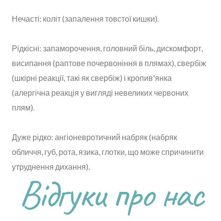
Нечасті: коліт (запалення товстої кишки).
Рідкісні: запаморочення, головний біль, дискомфорт,
висипання (раптове почервоніння в плямах), свербіж
(шкірні реакції, такі як свербіж) і кропив'янка
(алергічна реакція у вигляді невеликих червоних
плям).
Дуже рідко: ангіоневротичний набряк (набряк
обличчя, губ, рота, язика, глотки, що може спричинити
утруднення дихання).
Відгуки про нас