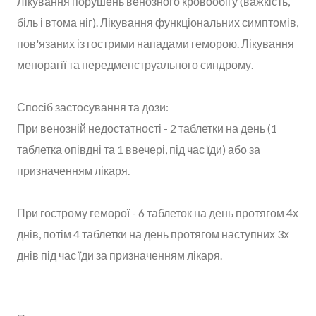
Лікування порушень венозного кровообігу (важкість,
біль і втома ніг). Лікування функціональних симптомів,
пов'язаних із гострими нападами геморою. Лікування
менорагії та передменструального синдрому.
Спосіб застосування та дози:
При венозній недостатності - 2 таблетки на день (1
таблетка опівдні та 1 ввечері, під час їди) або за
призначенням лікаря.
При гострому геморої - 6 таблеток на день протягом 4х
днів, потім 4 таблетки на день протягом наступних 3х
днів під час їди за призначенням лікаря.