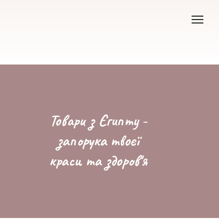
Товари з Єгипту -
запорука твоєї
краси та здоров'я