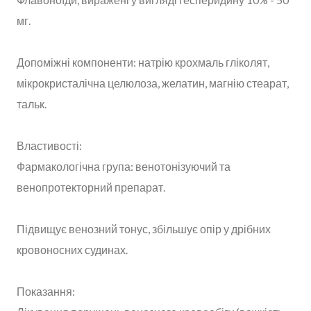
мг.
Допоміжні компоненти: натрію крохмаль гліколят,
мікрокристалічна целюлоза, желатин, магнію стеарат,
тальк.
Властивості:
Фармакологічна група: венотонізуючий та
венопротекторний препарат.
Підвищує венозний тонус, збільшує опір у дрібних
кровоносних судинах.
Показання: