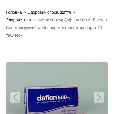
Головна
Здоровий спосіб життя
Здоров'я вен
Daflon 500 mg Дафлон 500 мг Діосмін
Венотонізуючий та Венопротекторний препарат 30
таблеток