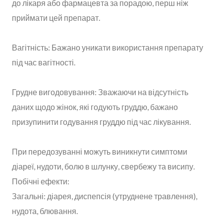
до лікаря або фармацевта за порадою, перш ніж
приймати цей препарат.
Вагітність: Бажано уникати використання препарату
під час вагітності.
Грудне вигодовування: Зважаючи на відсутність
даних щодо жінок, які годують груддю, бажано
призупинити годування груддю під час лікування.
При передозуванні можуть виникнути симптоми
діареї, нудоти, болю в шлунку, свербежу та висипу.
Побічні ефекти:
Загальні: діарея, диспепсія (утруднене травлення),
нудота, блювання.