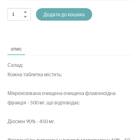
Додати до кошика
ОПИС
Склад:
Кожна таблетка містить:
Мікронізована очищена очищена флавоноїдна
фракція - 500 мг, що відповідає:
Діосмін 90% - 450 мг.
Флавоноїди, виражені у вигляді гесперидину 10% - 50