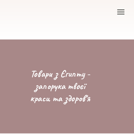
Товари з Єгипту -
запорука твоєї
краси та здоров'я