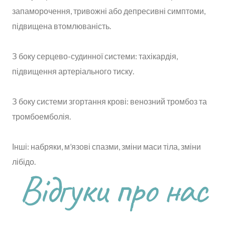
запаморочення, тривожні або депресивні симптоми,
підвищена втомлюваність.
З боку серцево-судинної системи: тахікардія,
підвищення артеріального тиску.
З боку системи згортання крові: венозний тромбоз та
тромбоемболія.
Інші: набряки, м’язові спазми, зміни маси тіла, зміни
лібідо.
Відгуки про нас