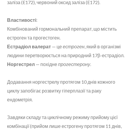
заліза (E172), червоний оксид заліза (E172).
Властивості
:
Комбінований гормональний препарат, що містить
естроген та прогестоген.
Естрадіол валерат
— це
естроген
, який в організмі
людини перетворюється на природний 17β-естрадіол.
Норгестрел
— похідне
прогестерону
.
Додавання норгестрелу протягом 10 днів кожного
циклу запобігає розвитку гіперплазії та раку
ендометрія.
Завдяки складу та циклічному режиму прийому цієї
комбінації (прийом лише естрогену протягом 11 днів,