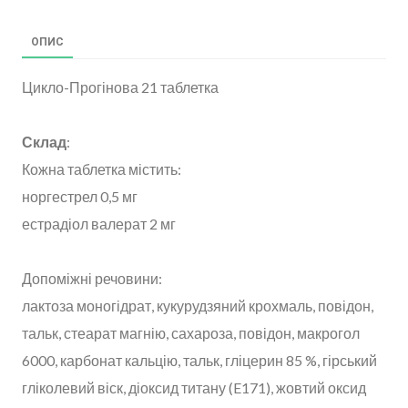
ОПИС
Цикло-Прогінова 21 таблетка
Склад
:
Кожна таблетка містить:
норгестрел 0,5 мг
естрадіол валерат 2 мг
Допоміжні речовини:
лактоза моногідрат, кукурудзяний крохмаль, повідон,
тальк, стеарат магнію, сахароза, повідон, макрогол
6000, карбонат кальцію, тальк, гліцерин 85 %, гірський
гліколевий віск, діоксид титану (E171), жовтий оксид