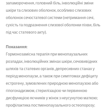
запаморочення, головний біль, інволюційні зміни
шкіри та слизових оболонок, особливо слизових
оболонок сечостатевої системи (нетримання сечі,
сухість та подразнення слизової оболонки піхви, біль
під час статевого акту).
Показання:
Гормонозамісна терапія при менопаузальних
розладах, інволюційних змінах шкіри, сечовивідних
шляхів та статевих органів, депресивних станах у
період менопаузи, а також при симптомах дефіциту
естрогену, зумовлених природною менопаузою або
гіпогонадизмом, стерилізацією чи первинною
дисфункцією яєчників у жінок з неусунутою маткою;
профілактика постменопаузального остеопорозу;