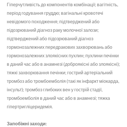
Гіперчутливість до компонентів комбінації; вагітність,
період годування груддю; вагінальні кровотечі
невідомого походження; підтверджений або
підозрюваний діагноз раку молочної залози;
підтверджений або підозрюваний діагноз
гормонозалежних передракових захворювань або
гормонозалежних злоякісних пухлин; пухлини печінки
в даний час або в анамнезі (доброякісні або злоякісні);
тяжкі захворювання печінки; гострий артеріальний
тромбоз або тромбоемболія (такі як інфаркт міокарда,
інсульт); тромбоз глибоких вен у гострій стадії,
тромбоемболія в даний час або в анамнезі; тяжка
гіпертригліцеридемія.
Запобіжні заходи: