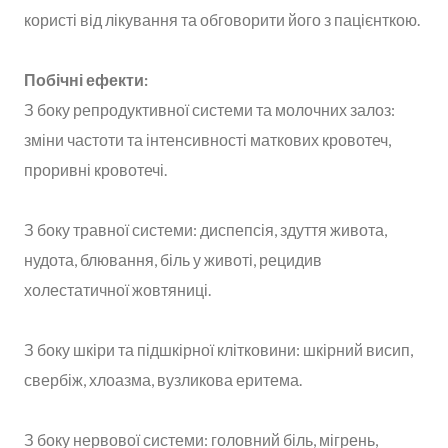
користі від лікування та обговорити його з пацієнткою.
Побічні ефекти:
З боку репродуктивної системи та молочних залоз:
зміни частоти та інтенсивності маткових кровотеч,
проривні кровотечі.
З боку травної системи: диспепсія, здуття живота,
нудота, блювання, біль у животі, рецидив
холестатичної жовтяниці.
З боку шкіри та підшкірної клітковини: шкірний висип,
свербіж, хлоазма, вузликова еритема.
З боку нервової системи: головний біль, мігрень,