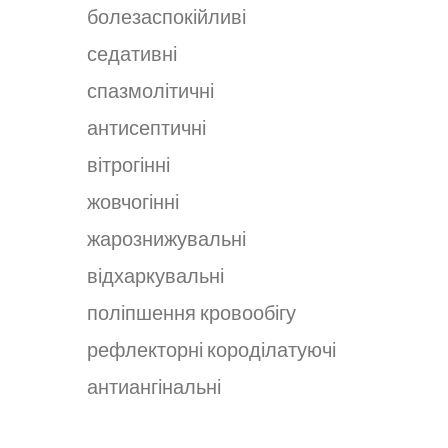
болезаспокійливі
седативні
спазмолітичні
антисептичні
вітрогінні
жовчогінні
жарознижувальні
відхаркувальні
поліпшення кровообігу
рефлекторні короділатуючі
антиангінальні