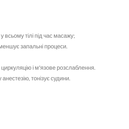
у всьому тілі під час масажу;
меншує запальні процеси.
 циркуляцію і м'язове розслаблення.
 анестезію, тонізує судини.