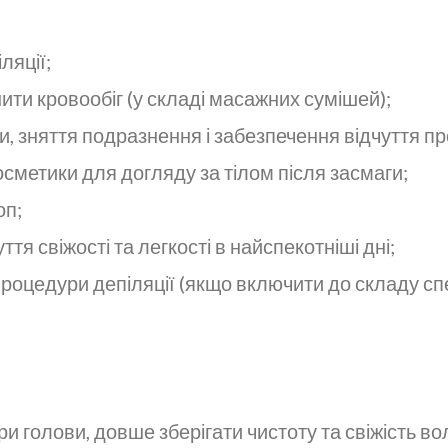
ляції;
шити кровообіг (у складі масажних сумішей);
 зняття подразнення і забезпечення відчуття пр
сметики для догляду за тілом після засмаги;
оп;
я свіжості та легкості в найспекотніші дні;
процедури депіляції (якщо включити до складу спе
 голови, довше зберігати чистоту та свіжість во