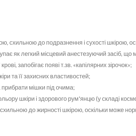
ю, схильною до подразнення і сухості шкірою, ос
упає як легкий місцевий анестезуючий засіб, що 
ові, запобігає появі т.зв. «капілярних зірочок»;
іри та її захисних властивостей;
 прибрати мішки під очима;
льору шкіри і здорового рум'янцю (у складі косм
схильною до жирності шкірою, оскільки може нор