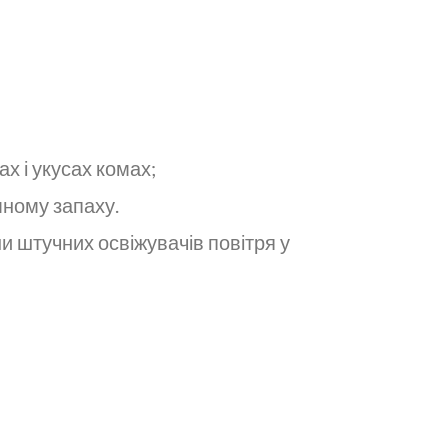
х і укусах комах;
мному запаху.
и штучних освіжувачів повітря у