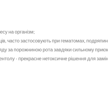
есу на організм;
ів, часто застосовують при гематомах, подряпина
ляду за порожниною рота завдяки сильному приє
нтолу - прекрасне нетоксичне рішення для замін