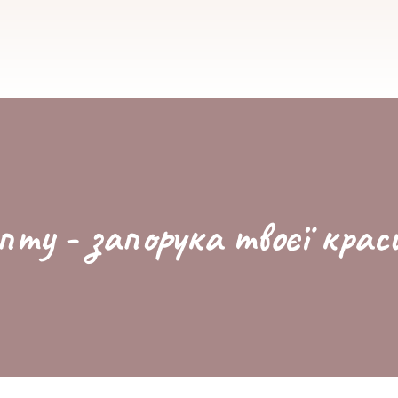
пту - запорука твоєї крас