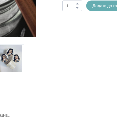
Додати до к
ана.