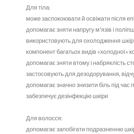
Для тіла:
може заспокоювати й освіжати після епі
допомагає зняти напругу м'язів і поліп
використовують для охолодження шкіри,
компонент багатьох видів «холодної» ко
допомагає зняти втому і набряклість ст
застосовують для дезодорування, відчутт
допомагає значно знизити біль під час 
забезпечує дезінфекцію шкіри
Для волосся:
допомагає запобігати подразненню шкіри