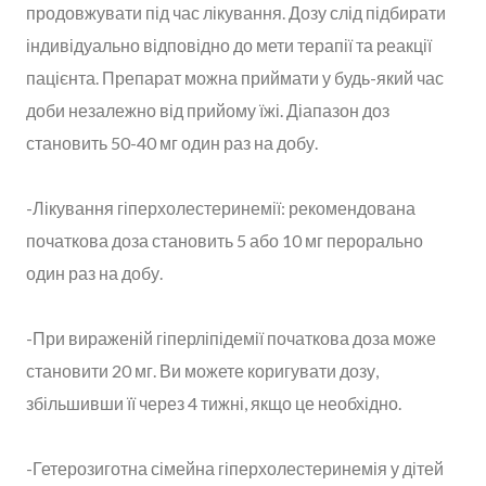
продовжувати під час лікування. Дозу слід підбирати
індивідуально відповідно до мети терапії та реакції
пацієнта. Препарат можна приймати у будь-який час
доби незалежно від прийому їжі. Діапазон доз
становить 50-40 мг один раз на добу.
-Лікування гіперхолестеринемії: рекомендована
початкова доза становить 5 або 10 мг перорально
один раз на добу.
-При вираженій гіперліпідемії початкова доза може
становити 20 мг. Ви можете коригувати дозу,
збільшивши її через 4 тижні, якщо це необхідно.
-Гетерозиготна сімейна гіперхолестеринемія у дітей