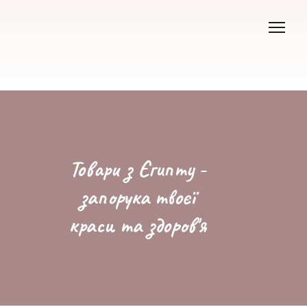
Товари з Єгипту -
запорука твоєї
краси та здоров'я