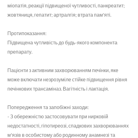
міопатія, реакції підвищеної чутливості, панкреатит;
жовтяниця, гепатит; артралгія; втрата пам'яті.
Протипоказання:
Підвищена чутливість до будь-якого компонента
препарату.
Пацієнти з активним захворюванням печінки, яке
може включати незрозуміле стійке підвищення рівня
печінкових трансаміназ. Вагітність і лактація.
Попередження та запобіжні заходи:
- З обережністю застосовувати при нирковій
недостатності, гіпотиреозі, спадкових захворюваннях
м'язів в особистому або родинному анамнезі та