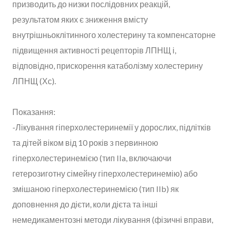
призводить до низки послідовних реакцій,
результатом яких є зниження вмісту
внутрішньоклітинного холестерину та компенсаторне
підвищення активності рецепторів ЛПНЩ і,
відповідно, прискорення катаболізму холестерину
ЛПНЩ (Хс).
Показання:
-Лікування гіперхолестеринемії у дорослих, підлітків
та дітей віком від 10 років з первинною
гіперхолестеринемією (тип IIa, включаючи
гетерозиготну сімейну гіперхолестеринемію) або
змішаною гіперхолестеринемією (тип IIb) як
доповнення до дієти, коли дієта та інші
немедикаментозні методи лікування (фізичні вправи,