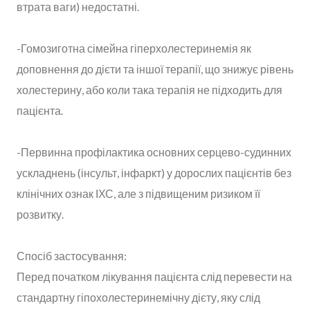
втрата ваги) недостатні.
-Гомозиготна сімейна гіперхолестеринемія як
доповнення до дієти та іншої терапії, що знижує рівень
холестерину, або коли така терапія не підходить для
пацієнта.
-Первинна профілактика основних серцево-судинних
ускладнень (інсульт, інфаркт) у дорослих пацієнтів без
клінічних ознак ІХС, але з підвищеним ризиком її
розвитку.
Спосіб застосування:
Перед початком лікування пацієнта слід перевести на
стандартну гіпохолестеринемічну дієту, яку слід