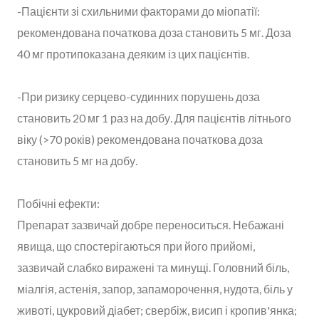
-Пацієнти зі схильними факторами до міопатії:
рекомендована початкова доза становить 5 мг. Доза
40 мг протипоказана деяким із цих пацієнтів.
-При ризику серцево-судинних порушень доза
становить 20 мг 1 раз на добу. Для пацієнтів літнього
віку (>70 років) рекомендована початкова доза
становить 5 мг на добу.
Побічні ефекти:
Препарат зазвичай добре переноситься. Небажані
явища, що спостерігаються при його прийомі,
зазвичай слабко виражені та минущі. Головний біль,
міалгія, астенія, запор, запаморочення, нудота, біль у
животі, цукровий діабет; свербіж, висип і кропив'янка;