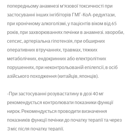
попередньому анамнезі м'язової токсичності при
застосуванні інших інгібіторів ГМГ-КоА-редуктази,
при хронічному алкоголізмі, у пацієнтів віком від 65
років, при захворюваннях печінки в анамнезі. хвороби,
сепсис, артеріальна гіпотензія, при обширних
оперативних втручаннях, травмах, тяжких
метаболічних, ендокринних або електролітних
порушеннях, при неконтрольованій епілепсії, в осіб
азійського походження (китайців, японців).
-При застосуванні розувастатину в дозі 40 мг
рекомендується контролювати показники функції
нирок. Рекомендується проводити визначення
показників функції печінки до початку терапії та через
3 міс після початку терапії.