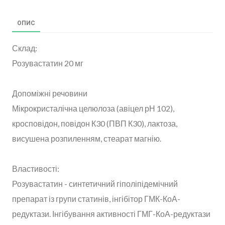
ОПИС
Склад:
Розувастатин 20 мг
Допоміжні речовини
Мікрокристалічна целюлоза (авіцел рН 102),
кросповідон, повідон К30 (ПВП К30), лактоза,
висушена розпиленням, стеарат магнію.
Властивості:
Розувастатин - синтетичний гіполіпідемічний
препарат із групи статинів, інгібітор ГМК-КоА-
редуктази. Інгібування активності ГМГ-КоА-редуктази