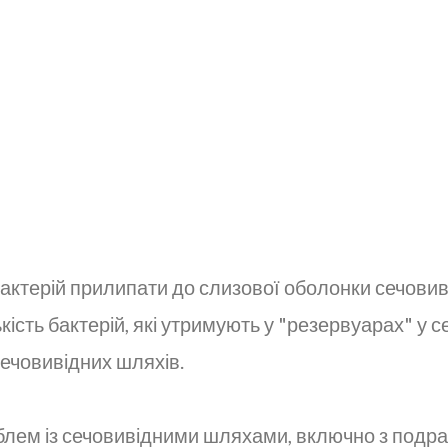
ктерій прилипати до слизової оболонки сечовив
кість бактерій, які утримують у "резервуарах" у
сечовивідних шляхів.
блем із сечовивідними шляхами, включно з подра