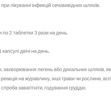
при лікуванні інфекцій сечовивідних шляхів.
по 2 таблетки 3 рази на день.
капсулі двічі на день.
ах, захворювання легень або дихальних шляхів, я
еакція на журавлину, інші трави чи рослини, аспір
 спроба завагітніти, годування груддю.