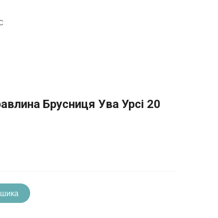
с
авлина Брусниця Ува Урсі 20
ошика