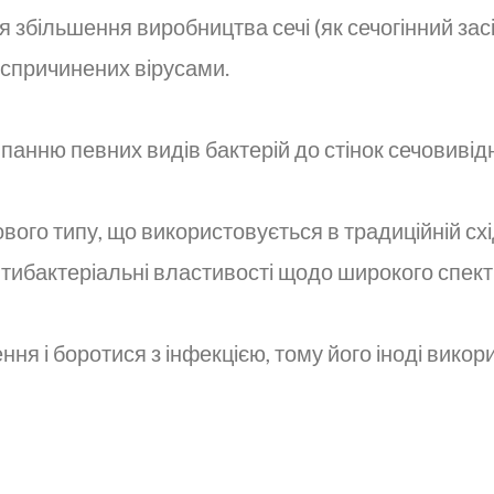
я збільшення виробництва сечі (як сечогінний за
, спричинених вірусами.
ню певних видів бактерій до стінок сечовивідни
го типу, що використовується в традиційній схід
тибактеріальні властивості щодо широкого спектр
ня і боротися з інфекцією, тому його іноді вико