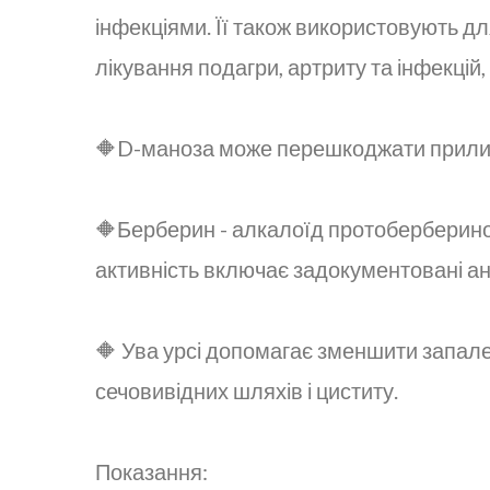
інфекціями. Її також використовують дл
лікування подагри, артриту та інфекцій
🔶D-маноза може перешкоджати прилипан
🔶Берберин - алкалоїд протобербериново
активність включає задокументовані ан
🔶 Ува урсі допомагає зменшити запален
сечовивідних шляхів і циститу.
Показання: