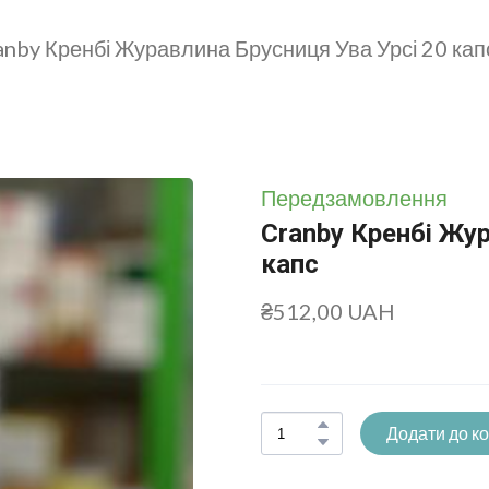
anby Кренбі Журавлина Брусниця Ува Урсі 20 кап
Передзамовлення
Cranby Кренбі Жур
капс
₴512,00 UAH
Додати до к