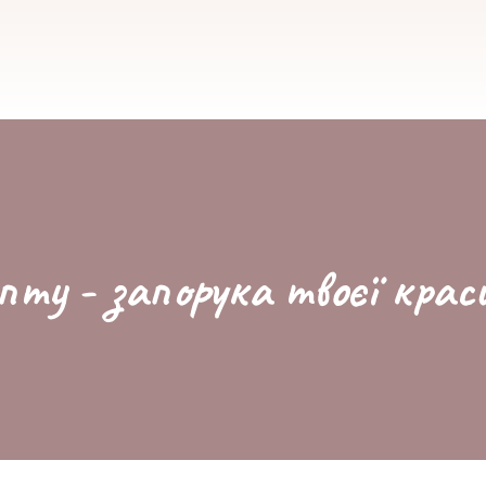
пту - запорука твоєї крас