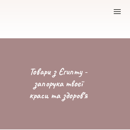
Товари з Єгипту -
запорука твоєї
краси та здоров'я