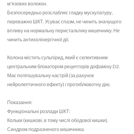
м'язових волокон.
Безпосередньо розслабляє гладку мускулатуру,
переважно ШКТ. Усуває спазм, не чинить значущого
впливу на нормальну перистальтику кишечнику. Не
чинить антихолінергічної дії.
Колона містить сульпірид, який є селективним
центральним блокатором рецепторів дофаміну D2.
Має поліпшувальну настрій (за рахунок
нейролептичного ефекту) і протиблювотну дію.
Показання:
Функціональні розлади ШКТ:
Кольки (кишкові, в тому числі ободової кишки).
Синдром подразненого кишечника.