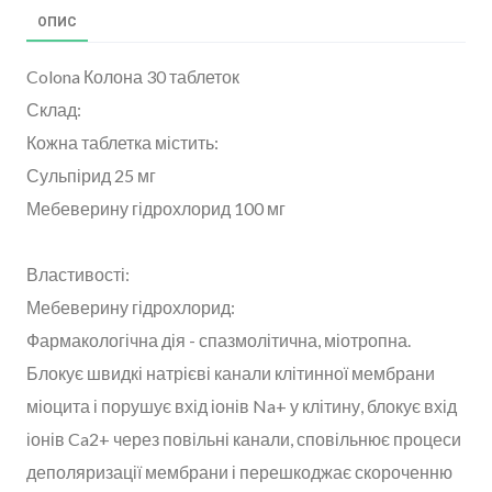
ОПИС
Colona Колона 30 таблеток
Склад:
Кожна таблетка містить:
Сульпірид 25 мг
Мебеверину гідрохлорид 100 мг
Властивості:
Мебеверину гідрохлорид:
Фармакологічна дія - спазмолітична, міотропна.
Блокує швидкі натрієві канали клітинної мембрани
міоцита і порушує вхід іонів Na+ у клітину, блокує вхід
іонів Ca2+ через повільні канали, сповільнює процеси
деполяризації мембрани і перешкоджає скороченню