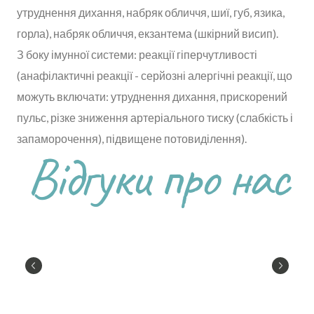
утруднення дихання, набряк обличчя, шиї, губ, язика,
горла), набряк обличчя, екзантема (шкірний висип).
З боку імунної системи: реакції гіперчутливості
(анафілактичні реакції - серйозні алергічні реакції, що
можуть включати: утруднення дихання, прискорений
пульс, різке зниження артеріального тиску (слабкість і
запаморочення), підвищене потовиділення).
Відгуки про нас