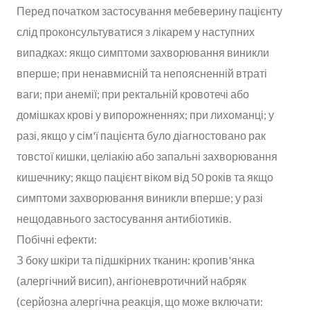
Перед початком застосування мебеверину пацієнту
слід проконсультуватися з лікарем у наступних
випадках: якщо симптоми захворювання виникли
вперше; при ненавмисній та непоясненній втраті
ваги; при анемії; при ректальній кровотечі або
домішках крові у випорожненнях; при лихоманці; у
разі, якщо у сім'ї пацієнта було діагностовано рак
товстої кишки, целіакію або запальні захворювання
кишечнику; якщо пацієнт віком від 50 років та якщо
симптоми захворювання виникли вперше; у разі
нещодавнього застосування антибіотиків.
Побічні ефекти:
З боку шкіри та підшкірних тканин: кропив'янка
(алергічний висип), ангіоневротичний набряк
(серйозна алергічна реакція, що може включати: