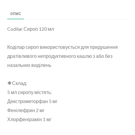
ОПИС
Codilar Сироп 120 мл
Коділар сироп використовується для придушення
дратівливого непродуктивного кашлю з або без
назальних виділень
🔶Склад:
5 мл сиропу містять:
Декстрометорфан 5 мг
Фенілефрин 2 мг
Хлорфенірамін 1 мг