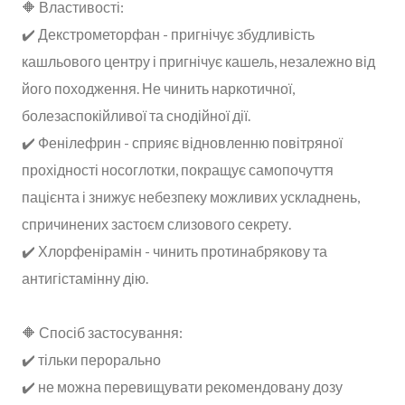
🔶 Властивості:
✔️ Декстрометорфан - пригнічує збудливість
кашльового центру і пригнічує кашель, незалежно від
його походження. Не чинить наркотичної,
болезаспокійливої та снодійної дії.
✔️ Фенілефрин - сприяє відновленню повітряної
прохідності носоглотки, покращує самопочуття
пацієнта і знижує небезпеку можливих ускладнень,
спричинених застоєм слизового секрету.
✔️ Хлорфенірамін - чинить протинабрякову та
антигістамінну дію.
🔶 Спосіб застосування:
✔️ тільки перорально
✔️ не можна перевищувати рекомендовану дозу