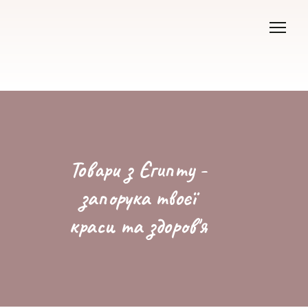
Товари з Єгипту -
запорука твоєї
краси та здоров'я