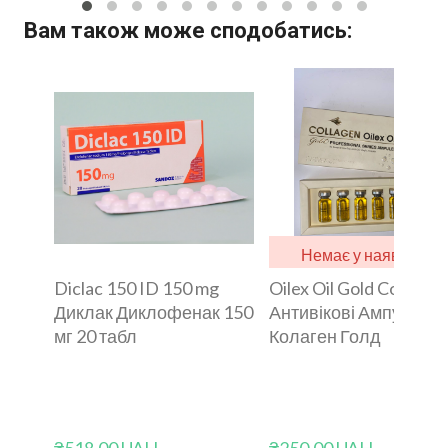
Вам також може сподобатись:
Немає у наявності
Diclac 150 ID 150 mg
Oilex Oil Gold Collagen
Диклак Диклофенак 150
Антивікові Ампули
мг 20 табл
Колаген Голд