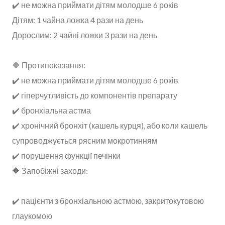
✔️ не можна приймати дітям молодше 6 років
Дітям: 1 чайна ложка 4 рази на день
Дорослим: 2 чайні ложки 3 рази на день
🔶 Протипоказання:
✔️ не можна приймати дітям молодше 6 років
✔️ гіперчутливість до компонентів препарату
✔️ бронхіальна астма
✔️ хронічний бронхіт (кашель курця), або коли кашель
супроводжується рясним мокротинням
✔️ порушення функції печінки
🔶 Запобіжні заходи:
✔️ пацієнти з бронхіальною астмою, закритокутовою
глаукомою