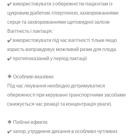
✔️ використовувати з обережністю пацієнтам із
цукровим діабетом, гіпертонією, захворюваннями
серця та захворюваннями щитовидної залози
Вагітність і лактація:
✔️ використовувати під час вагітності тільки якщо
користь виправдовує можливий ризик для плода
✔️ протипоказаний у період лактації
🔶 Особливі вказівки:
Під час лікування необхідно дотримуватися
обережності при керуванні транспортними засобами
(знижується час реакції та концентрація уваги).
🔶 Побічні ефекти:
✔️ запор, утруднене дихання в особливо чутливих