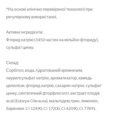
*На основі клінічно перевіреної технології при
регулярному використанні.
Активні інгредієнти:
Фторид натрію (1450 частин на мільйон фториду),
сульфат цинку.
Склад:
Сорбітол, вода, гідратований кремнезем,
лаурилсульфат натрію, ароматизатор, камедь
целюлози, фторид натрію, сахарин натрію, сульфат
цинку, синтетичний фторфлогопіт, екстракт плодів
асаї (Euterpe Oleracea), мальтодекстрин, лимонен,
барвники: CI 12490, CI 17200, CI 42090, CI 77891.