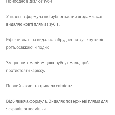
Природно відбілює зуби
Унікальна формула цієї зубної пасти з ягодами асаї
видаляє жовті плями з зубів.
Ефективна піна видаляє забруднення з усіх куточків
рота, освіжаючи подих
Зміцнення емалі: зміцнює зубну емаль, щоб
протистояти карієсу.
Повний захист та тривала свіжість:
Відбілююча формула: Видаляє поверхневі плями для
яскравішої посмішки.