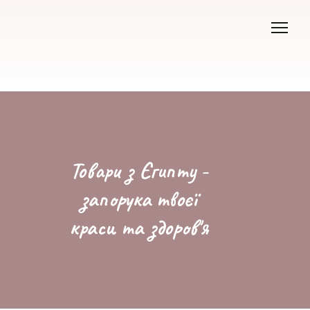
Товари з Єгипту -
запорука твоєї
краси та здоров'я