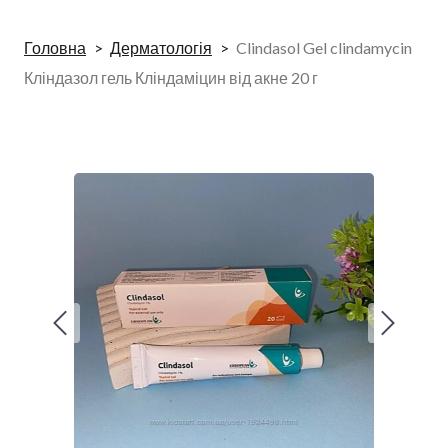
Головна
Дерматологія
Clindasol Gel clindamycin
Кліндазол гель Кліндаміцин від акне 20 г