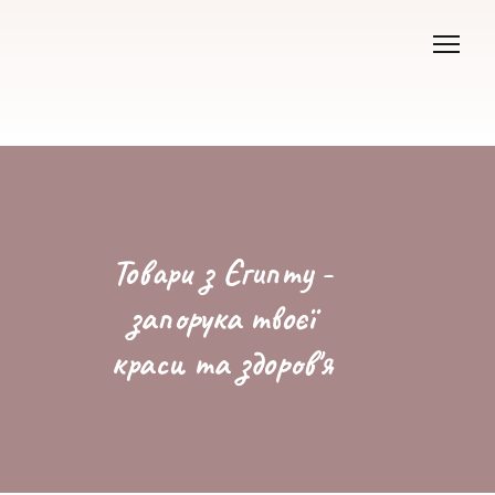
Товари з Єгипту -
запорука твоєї
краси та здоров'я