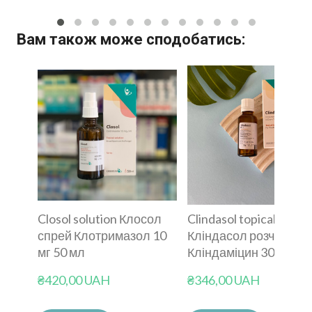
Вам також може сподобатись:
Closol solution Клосол
Clindasol topical soluti
спрей Клотримазол 10
Кліндасол розчин
мг 50 мл
Кліндаміцин 30 мл
₴420,00 UAH
₴346,00 UAH