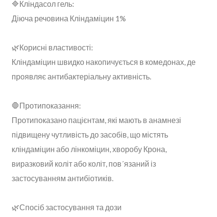
🔷Кліндасол гель:
Діюча речовина Кліндаміцин 1%
⠀
🌿Корисні властивості:
Кліндаміцин швидко накопичується в комедонах, де
проявляє антибактеріальну активність.
⠀
🛑Протипоказання:
Протипоказано пацієнтам, які мають в анамнезі
підвищену чутливість до засобів, що містять
кліндаміцин або лінкоміцин, хворобу Крона,
виразковий коліт або коліт, пов´язаний із
застосуванням антибіотиків.
⠀
🌿Спосіб застосування та дози