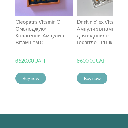
Cleopatra Vitamin C
Dr skin oilex Vitamin C
Омолоджуючі
Ампули з вітаміном С
Колагенові Ампули з
для відновлення кліт
Вітаміном С
і освітлення шкіри
₴620,00 UAH
₴600,00 UAH
Buy now
Buy now