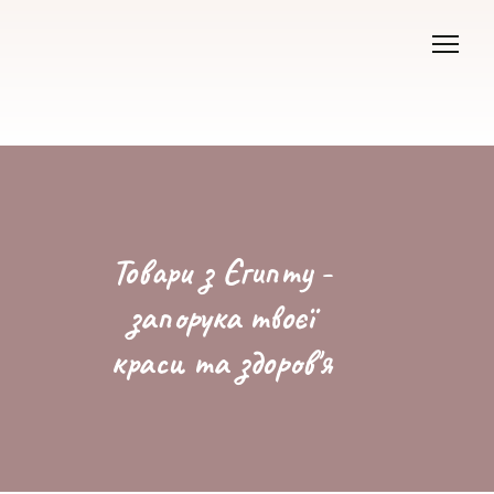
Товари з Єгипту -
запорука твоєї
краси та здоров'я