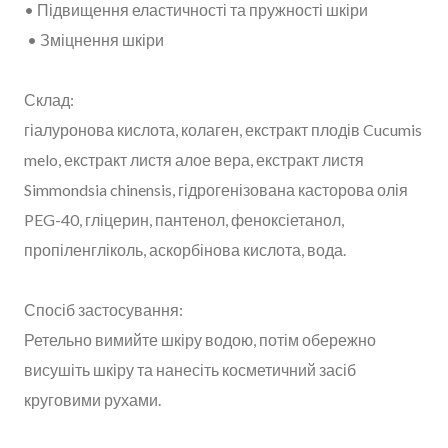
• Підвищення еластичності та пружності шкіри
• Зміцнення шкіри
Склад:
гіалуронова кислота, колаген, екстракт плодів Cucumis
melo, екстракт листя алое вера, екстракт листя
Simmondsia chinensis, гідрогенізована касторова олія
PEG-40, гліцерин, пантенол, феноксіетанол,
пропіленгліколь, аскорбінова кислота, вода.
Спосіб застосування:
Ретельно вимийте шкіру водою, потім обережно
висушіть шкіру та нанесіть косметичний засіб
круговими рухами.