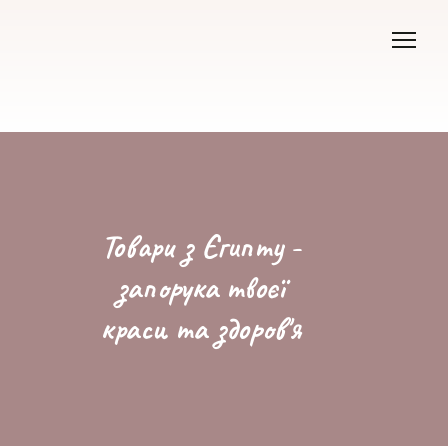
Товари з Єгипту -
запорука твоєї
краси та здоров'я