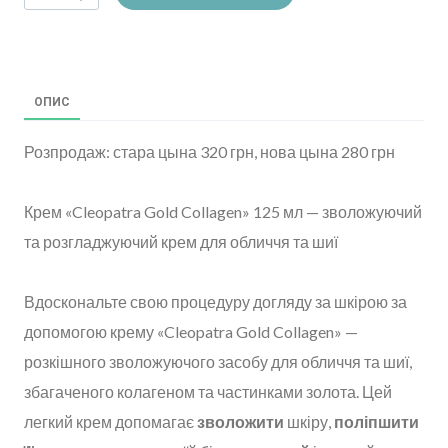
ОПИС
Розпродаж: стара цына 320 грн, нова цына 280 грн
Крем «Cleopatra Gold Collagen» 125 мл — зволожуючий
та розгладжуючий крем для обличчя та шиї
Вдоскональте свою процедуру догляду за шкірою за
допомогою крему «Cleopatra Gold Collagen» —
розкішного зволожуючого засобу для обличчя та шиї,
збагаченого колагеном та частинками золота. Цей
легкий крем допомагає
зволожити
шкіру,
поліпшити