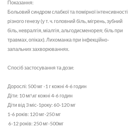
Показання:
Больовий синдром слабкої та помірної інтенсивності
різного генезу (у т. ч. головний біль, мігрень, зубний
біль, невралгія, міалгія, альгодисменорея; біль при
травмах, опіках). Лихоманка при інфекційно-
запальних захворюваннях.
Спосіб застосування та дози:
Дорослі: 500 мг -1 г кожні 4-6 годин
Діти: 10 мг\кг кожні 4-6 годин
Діти від 3 міс-1року: 60-120 мг
1-6 років: 120 мг-250 мг
6-12 років: 250 мг-500мг