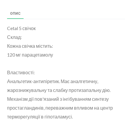
ОПИС
Cetal 5 свічок
Склад:
Кожна свічка містить:
120 мг парацетамолу
Властивості:
Анальгетик-антипіретик. Має аналгетичну,
жарознижувальну та слабку протизапальну дію.
Механізм дії пов'язаний з інгібуванням синтезу
простагландинів, переважним впливом на центр
терморегуляції в гіпоталамусі.