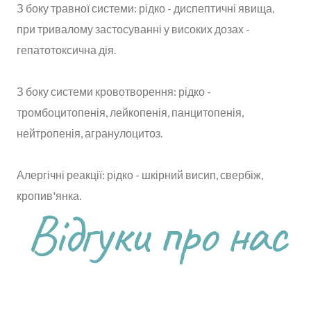
З боку травної системи: рідко - диспептичні явища,
при тривалому застосуванні у високих дозах -
гепатотоксична дія.
З боку системи кровотворення: рідко -
тромбоцитопенія, лейкопенія, панцитопенія,
нейтропенія, агранулоцитоз.
Алергічні реакції: рідко - шкірний висип, свербіж,
кропив'янка.
Відгуки про нас