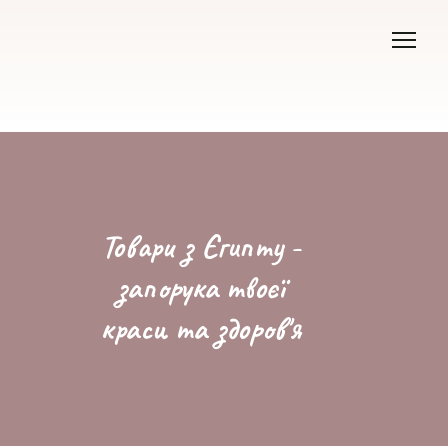
Товари з Єгипту -
запорука твоєї
краси та здоров'я