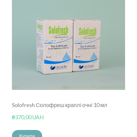
Solofresh Солофреш краплі очні 10 мл
₴370,00 UAH
Купити