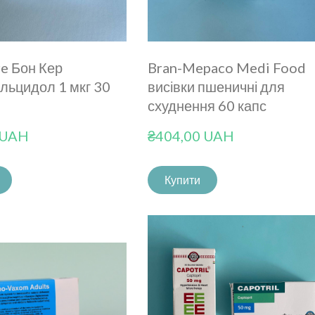
e Бон Кер
Bran-Mepaco Medi Food
льцидол 1 мкг 30
висівки пшеничні для
схуднення 60 капс
 UAH
₴404,00 UAH
Купити