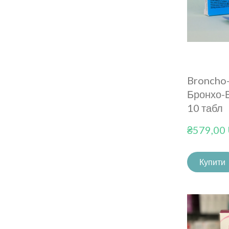
Broncho
Бронхо-
10 табл
₴579,00
Купити