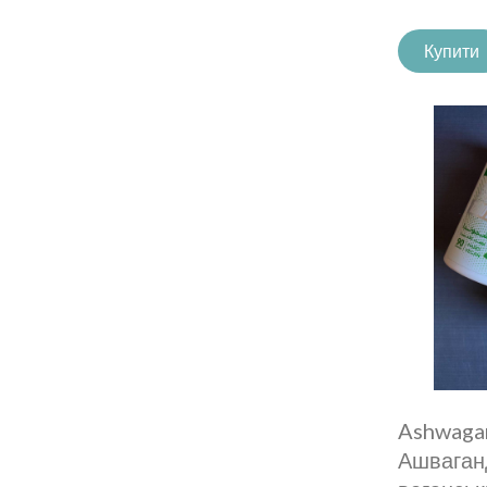
Купити
Ashwaga
Ашваган