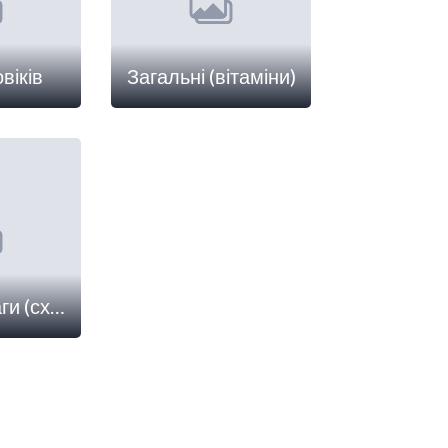
віків
Загальні (вітаміни)
Контроль ваги (схуднення)