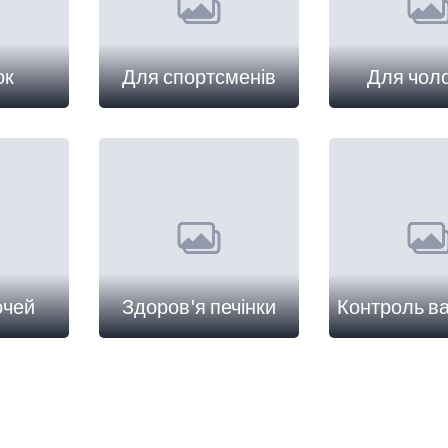
ок
Для спортсменів
Для чоло
очей
Здоров'я печінки