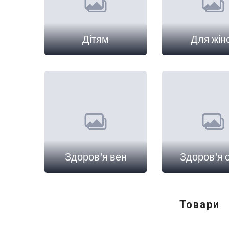
Дітям
Для жін
Здоров'я вен
Здоров'я 
Товари