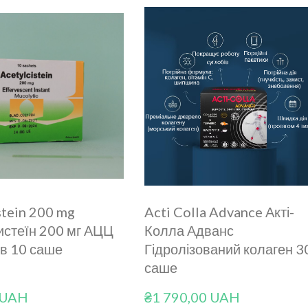
stein 200 mg
Acti Colla Advance Акті-
истеїн 200 мг АЦЦ
Колла Адванс
ків 10 саше
Гідролізований колаген 3
саше
 UAH
₴1 790,00 UAH