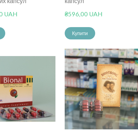
их капсул
капсул
00 UAH
₴596,00 UAH
Купити