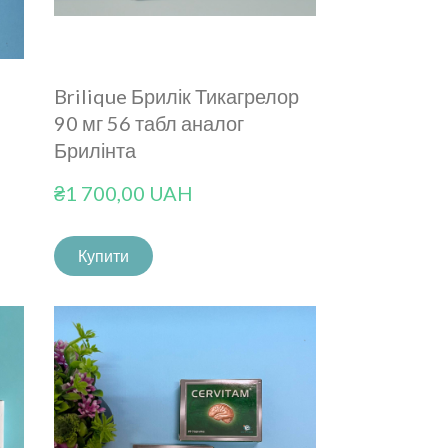
Brilique Брилік Тикагрелор
90 мг 56 табл аналог
Брилінта
₴1 700,00 UAH
Купити