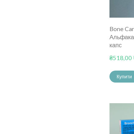
Bone Car
Альфака
капс
₴518,00
Купити