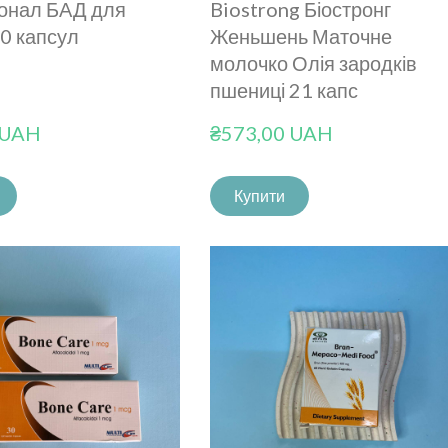
іонал БАД для
Biostrong Біостронг
30 капсул
Женьшень Маточне
молочко Олія зародків
пшениці 21 капс
 UAH
₴573,00 UAH
Купити