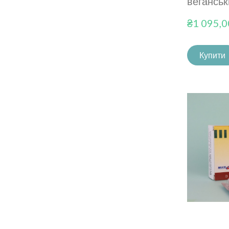
веганськ
₴1 095,
Купити