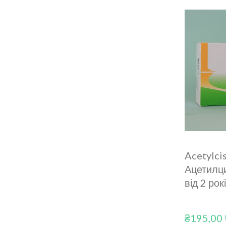
Acetylci
Ацетилц
від 2 ро
₴195,00