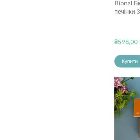
Bional Б
печінки 
₴598,00
Купити