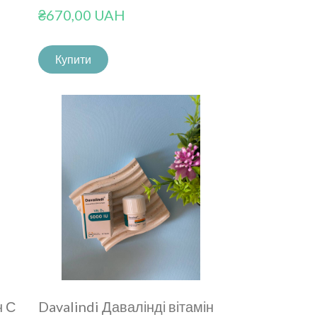
₴670,00 UAH
Купити
н С
Davalindi Давалінді вітамін