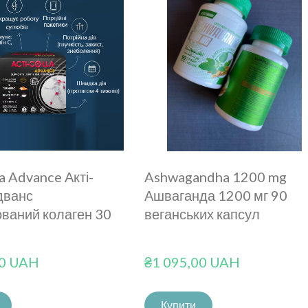
la Advance Акті-
Ashwagandha 1200 mg
дванс
Ашваганда 1200 мг 90
ований колаген 30
веганських капсул
00 UAH
₴1 095,00 UAH
Купити