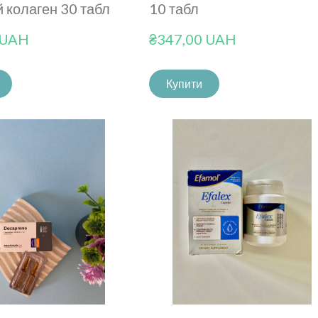
 колаген 30 табл
10 табл
 UAH
₴347,00 UAH
Купити