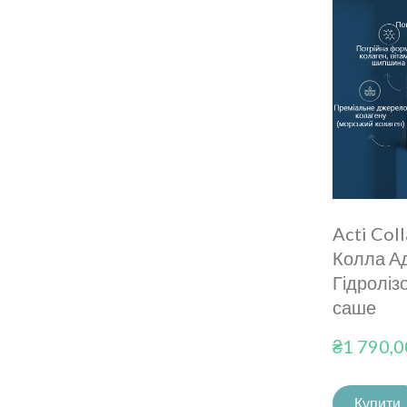
Acti Col
Колла А
Гідроліз
саше
₴1 790,
Купити