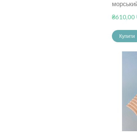
морський
₴610,00
Купити