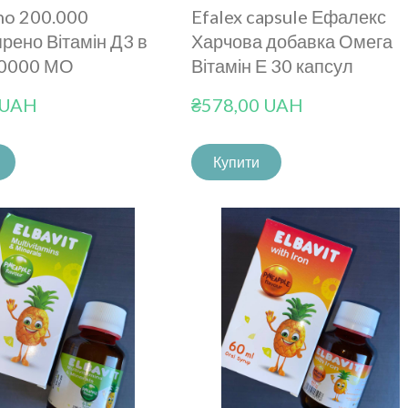
no 200.000
Efalex capsule Ефалекс
прено Вітамін Д3 в
Харчова добавка Омега
20000 МО
Вітамін Е 30 капсул
 UAH
₴578,00 UAH
Купити