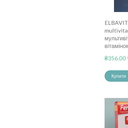
ELBAVIT
multivit
мультиві
вітаміно
₴356,00
Купити