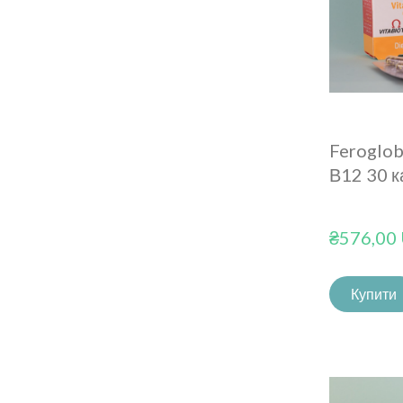
Feroglo
В12 30 к
₴576,00
Купити