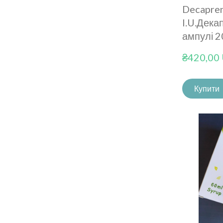
Decapre
I.U.Дека
ампулі 
₴420,00
Купити