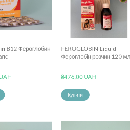
bin B12 Фероглобин
FEROGLOBIN Liquid
апс
Фероглобін розчин 120 м
 UAH
₴476,00 UAH
Купити