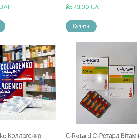
 UAH
₴573,00 UAH
Купити
ko Коллагенко
C-Retard С-Ретард Вітамі