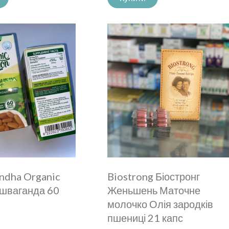
ndha Organic
Biostrong Біостронг
Ашваганда 60
Женьшень Маточне
молочко Олія зародків
пшениці 21 капс