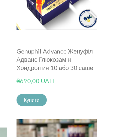
Genuphil Advance Женуфіл
л
Адванс Глюкозамін
Хондроїтин 10 або 30 саше
₴690,00 UAH
Купити