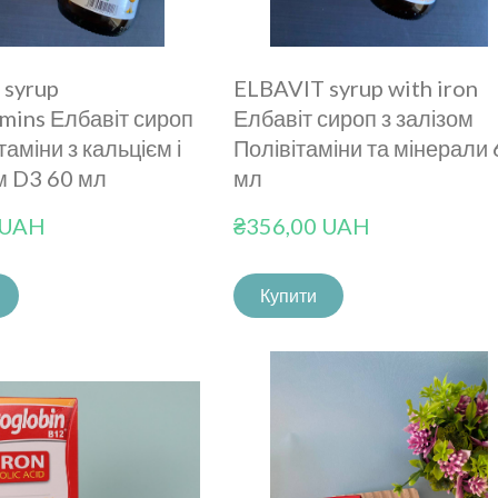
 syrup
ELBAVIT syrup with iron
amins Елбавіт сироп
Елбавіт сироп з залізом
таміни з кальцієм і
Полівітаміни та мінерали
м D3 60 мл
мл
 UAH
₴356,00 UAH
Купити