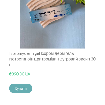
Isoromyderm gel Ізоромідерм гель
Ізотретиноїн Еритроміцин Вугровий висип 30
г
₴390,00 UAH
Купити