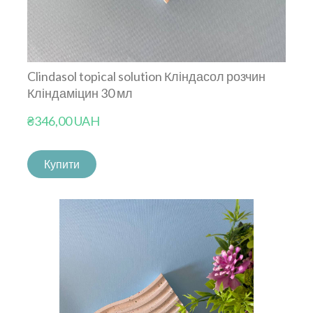
Clindasol topical solution Кліндасол розчин
Кліндаміцин 30 мл
₴346,00 UAH
Купити