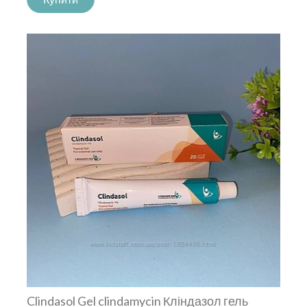
Clindasol Gel clindamycin Кліндазол гель