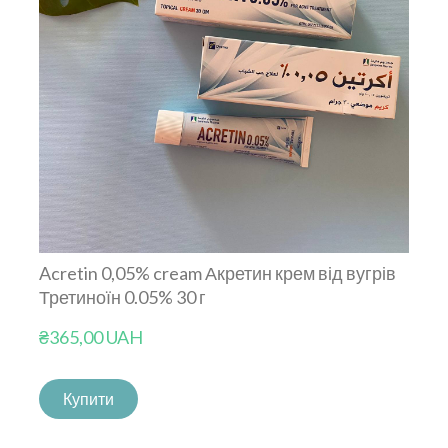
Acretin 0,05% cream Акретин крем від вугрів
Третиноїн 0.05% 30 г
₴365,00 UAH
Купити