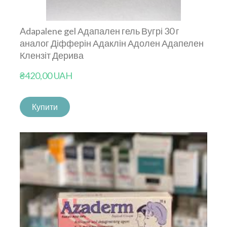
Adapalene gel Адапален гель Вугрі 30 г
аналог Діфферін Адаклін Адолен Адапелен
Клензіт Дерива
₴420,00 UAH
Купити