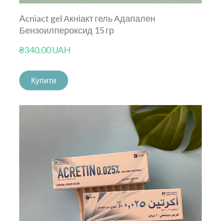
Acniact gel Акніакт гель Адапален
Бензоилпероксид 15 гр
₴340,00 UAH
Купити