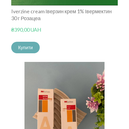
Iverzine cream Іверзин крем 1% Івермектин
30 г Розацеа
₴390,00 UAH
Купити