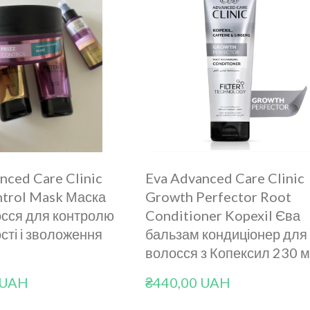
nced Care Clinic
Eva Advanced Care Clinic
ntrol Mask Маска
Growth Perfector Root
осся для контролю
Conditioner Kopexil Єва
сті і зволоження
бальзам кондиціонер для
волосся з Копексил 230 
 UAH
₴440,00 UAH