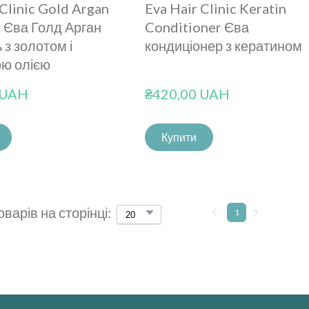
 Clinic Gold Argan
Eva Hair Clinic Keratin
 Єва Голд Арган
Conditioner Єва
з золотом і
кондиціонер з кератином
ою олією
 UAH
₴420,00 UAH
Купити
оварів на сторінці:
1