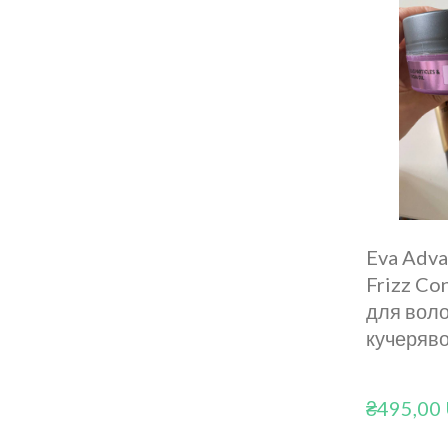
Eva Adva
Frizz Co
для вол
кучеряво
₴495,00