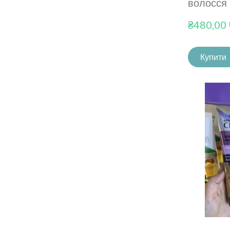
волосся
₴480,00
Купити