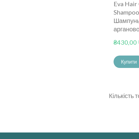
Eva Hair
Shampoo
Шампунь 
арганов
₴430,00
Купити
Кількість т