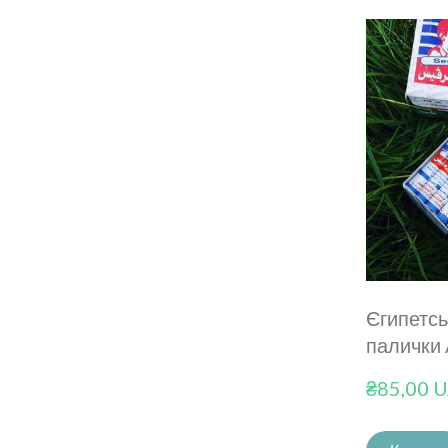
Єгипетс
палички 
₴85,00 