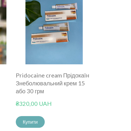
Pridocaine cream Прідокаїн
Знеболювальний крем 15
або 30 грм
₴320,00 UAH
Купити