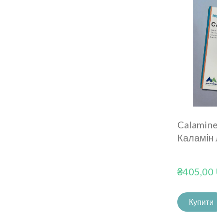
Calamine
Каламін
₴405,00
Купити