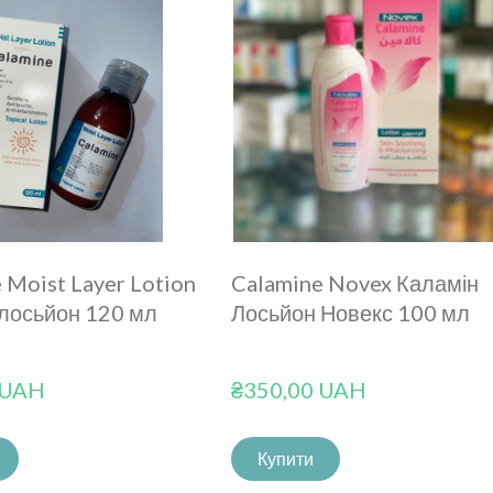
 Moist Layer Lotion
Calamine Novex Каламін
 лосьйон 120 мл
Лосьйон Новекс 100 мл
 UAH
₴350,00 UAH
Купити