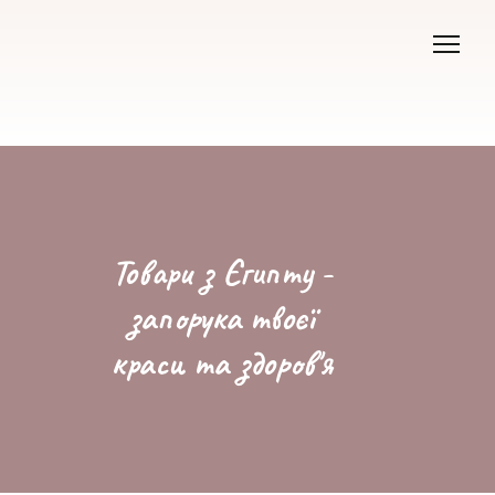
Товари з Єгипту -
запорука твоєї
краси та здоров'я