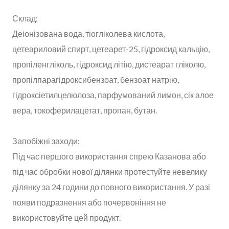
Склад:
Деіонізована вода, тіогліколева кислота,
цетеариловий спирт, цетеарет-25, гідроксид кальцію,
пропіленгліколь, гідроксид літію, дистеарат гліколю,
пропілпарагідроксибензоат, бензоат натрію,
гідроксіетилцелюлоза, парфумований лимон, сік алое
вера, токоферилацетат, пропан, бутан.
Запобіжні заходи:
Під час першого використання спрею Казанова або
під час обробки нової ділянки протестуйте невелику
ділянку за 24 години до повного використання. У разі
появи подразнення або почервоніння не
використовуйте цей продукт.